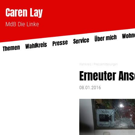
Caren Lay
MdB Die Linke
Wohn
Über mich
Service
Presse
Wahlkreis
Themen
Wahlkreis
Pressemitteilungen
Erneuter Ans
08.01.2016