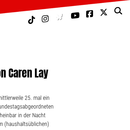
on Caren Lay
ittlerweile 25. mal ein
Bundestagsabgeordneten
heinbar in der Nacht
m (haushaltsüblichen)