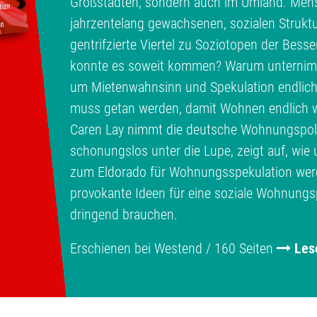
Großstädten, sondern auch im Umland. Men
jahrzentelang gewachsenen, sozialen Struktu
gentrifzierte Viertel zu Soziotopen der Bess
konnte es soweit kommen? Warum unternimmt
um Mietenwahnsinn und Spekulation endlic
muss getan werden, damit Wohnen endlich w
Caren Lay nimmt die deutsche Wohnungspolit
schonungslos unter die Lupe, zeigt auf, wi
zum Eldorado für Wohnungsspekulation werde
provokante Ideen für eine soziale Wohnungspo
dringend brauchen.
Erschienen bei Westend / 160 Seiten
Les