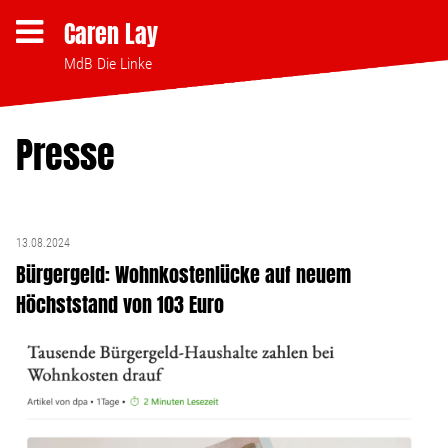
Caren Lay
MdB Die Linke
Presse
Themen
Bezahlbares Wohnen
13.08.2024
Bürgergeld: Wohnkostenlücke auf neuem
Clubsterben stoppen
Höchststand von 103 Euro
Strukturwandel
Bodenpolitik