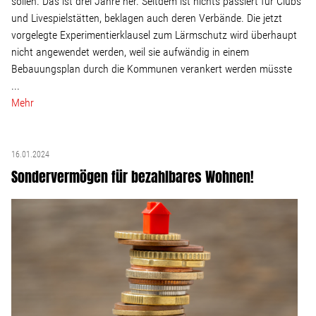
sollen. Das ist drei Jahre her. Seitdem ist nichts passiert für Clubs
Wohnopoly
und Livespielstätten, beklagen auch deren Verbände. Die jetzt
vorgelegte Experimentierklausel zum Lärmschutz wird überhaupt
nicht angewendet werden, weil sie aufwändig in einem
Das Buch
Bebauungsplan durch die Kommunen verankert werden müsste
...
Leseprobe
Mehr
Pressestimmen
16.01.2024
Sondervermögen für bezahlbares Wohnen!
Bestellen