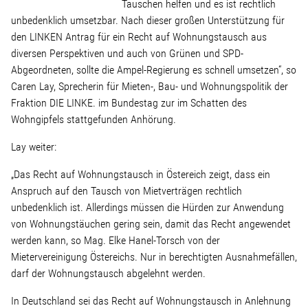
Linke Zukunftsdebatte
Tauschen helfen und es ist rechtlich
unbedenklich umsetzbar. Nach dieser großen Unterstützung für
den LINKEN Antrag für ein Recht auf Wohnungstausch aus
Sonstiges
diversen Perspektiven und auch von Grünen und SPD-
Abgeordneten, sollte die Ampel-Regierung es schnell umsetzen“, so
Wahlkreis
Caren Lay, Sprecherin für Mieten-, Bau- und Wohnungspolitik der
Fraktion DIE LINKE. im Bundestag zur im Schatten des
Wohngipfels stattgefunden Anhörung.
Pressemitteilungen
Lay weiter:
Presse
„Das Recht auf Wohnungstausch in Östereich zeigt, dass ein
Anspruch auf den Tausch von Mietverträgen rechtlich
unbedenklich ist. Allerdings müssen die Hürden zur Anwendung
Pressebilder
von Wohnungstäuchen gering sein, damit das Recht angewendet
werden kann, so Mag. Elke Hanel-Torsch von der
Service
Mietervereinigung Östereichs. Nur in berechtigten Ausnahmefällen,
darf der Wohnungstausch abgelehnt werden.
In Deutschland sei das Recht auf Wohnungstausch in Anlehnung
Termine