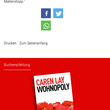
Mietenstopp.“
Wohnopoly
Das Buch
Leseprobe
Drucken
Zum Seitenanfang
Pressestimmen
Bestellen
Buchempfehlung: