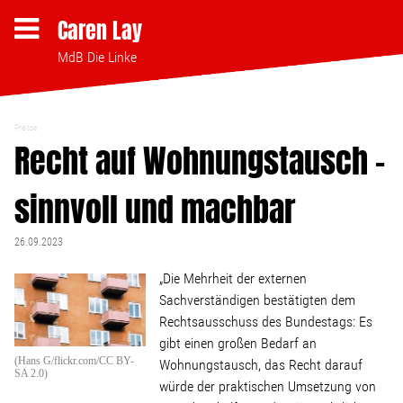
Caren Lay
MdB Die Linke
Presse
Themen
Recht auf Wohnungstausch –
sinnvoll und machbar
Bezahlbares Wohnen
26.09.2023
Clubsterben stoppen
„Die Mehrheit der externen
Sachverständigen bestätigten dem
Strukturwandel
Rechtsausschuss des Bundestags: Es
gibt einen großen Bedarf an
Bodenpolitik
(Hans G/flickr.com/CC BY-
Wohnungstausch, das Recht darauf
SA 2.0)
würde der praktischen Umsetzung von