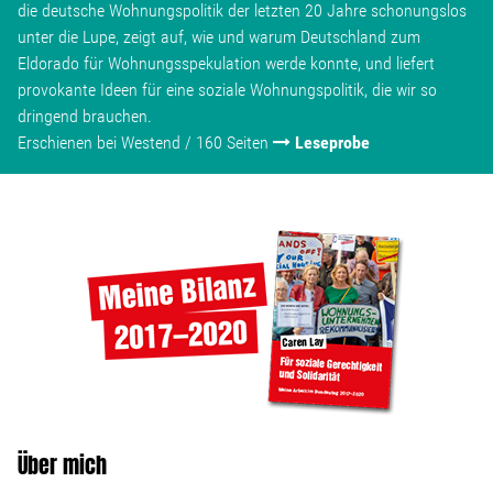
die deutsche Wohnungspolitik der letzten 20 Jahre schonungslos
unter die Lupe, zeigt auf, wie und warum Deutschland zum
Eldorado für Wohnungsspekulation werde konnte, und liefert
provokante Ideen für eine soziale Wohnungspolitik, die wir so
dringend brauchen.
Erschienen bei Westend / 160 Seiten
Leseprobe
Über mich