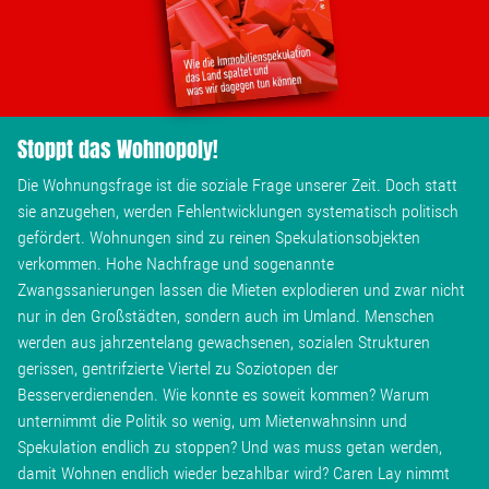
Stoppt das Wohnopoly!
Die Wohnungsfrage ist die soziale Frage unserer Zeit. Doch statt
sie anzugehen, werden Fehlentwicklungen systematisch politisch
gefördert. Wohnungen sind zu reinen Spekulationsobjekten
verkommen. Hohe Nachfrage und sogenannte
Zwangssanierungen lassen die Mieten explodieren und zwar nicht
nur in den Großstädten, sondern auch im Umland. Menschen
werden aus jahrzentelang gewachsenen, sozialen Strukturen
gerissen, gentrifzierte Viertel zu Soziotopen der
Besserverdienenden. Wie konnte es soweit kommen? Warum
unternimmt die Politik so wenig, um Mietenwahnsinn und
Spekulation endlich zu stoppen? Und was muss getan werden,
damit Wohnen endlich wieder bezahlbar wird? Caren Lay nimmt