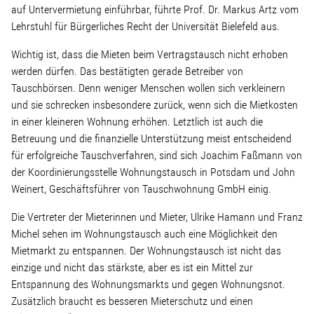
auf Untervermietung einführbar, führte Prof. Dr. Markus Artz vom
Lehrstuhl für Bürgerliches Recht der Universität Bielefeld aus.
Stellenangebot
Wichtig ist, dass die Mieten beim Vertragstausch nicht erhoben
werden dürfen. Das bestätigten gerade Betreiber von
Kontakt
Tauschbörsen. Denn weniger Menschen wollen sich verkleinern
und sie schrecken insbesondere zurück, wenn sich die Mietkosten
Team
in einer kleineren Wohnung erhöhen. Letztlich ist auch die
Betreuung und die finanzielle Unterstützung meist entscheidend
Transparenz
für erfolgreiche Tauschverfahren, sind sich Joachim Faßmann von
der Koordinierungsstelle Wohnungstausch in Potsdam und John
Weinert, Geschäftsführer von Tauschwohnung GmbH einig.
Mediathek
Die Vertreter der Mieterinnen und Mieter, Ulrike Hamann und Franz
Über mich
Michel sehen im Wohnungstausch auch eine Möglichkeit den
Mietmarkt zu entspannen. Der Wohnungstausch ist nicht das
einzige und nicht das stärkste, aber es ist ein Mittel zur
Lebenslauf
Entspannung des Wohnungsmarkts und gegen Wohnungsnot.
Zusätzlich braucht es besseren Mieterschutz und einen