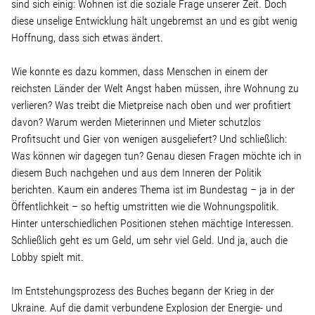
sind sich einig: Wohnen ist die soziale Frage unserer Zeit. Doch
diese unselige Entwicklung hält ungebremst an und es gibt wenig
Stellenangebot
Hoffnung, dass sich etwas ändert.
Wie konnte es dazu kommen, dass Menschen in einem der
Kontakt
reichsten Länder der Welt Angst haben müssen, ihre Wohnung zu
verlieren? Was treibt die Mietpreise nach oben und wer profitiert
Team
davon? Warum werden Mieterinnen und Mieter schutzlos
Profitsucht und Gier von wenigen ausgeliefert? Und schließlich:
Transparenz
Was können wir dagegen tun? Genau diesen Fragen möchte ich in
diesem Buch nachgehen und aus dem Inneren der Politik
berichten. Kaum ein anderes Thema ist im Bundestag – ja in der
Mediathek
Öffentlichkeit – so heftig umstritten wie die Wohnungspolitik.
Hinter unterschiedlichen Positionen stehen mächtige Interessen.
Über mich
Schließlich geht es um Geld, um sehr viel Geld. Und ja, auch die
Lobby spielt mit.
Lebenslauf
Im Entstehungsprozess des Buches begann der Krieg in der
Ukraine. Auf die damit verbundene Explosion der Energie- und