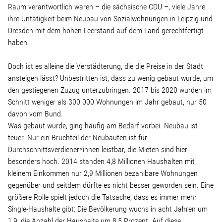
Raum verantwortlich waren – die sächsische CDU –, viele Jahre
ihre Untätigkeit beim Neubau von Sozialwohnungen in Leipzig und
Dresden mit dem hohen Leerstand auf dem Land gerechtfertigt
haben.
Doch ist es alleine die Verstädterung, die die Preise in der Stadt
ansteigen lässt? Unbestritten ist, dass zu wenig gebaut wurde, um
den gestiegenen Zuzug unterzubringen. 2017 bis 2020 wurden im
Schnitt weniger als 300 000 Wohnungen im Jahr gebaut, nur 50
davon vom Bund.
Was gebaut wurde, ging häufig am Bedarf vorbei. Neubau ist
teuer. Nur ein Bruchteil der Neubauten ist für
Durchschnittsverdiener*innen leistbar, die Mieten sind hier
besonders hoch. 2014 standen 4,8 Millionen Haushalten mit
kleinem Einkommen nur 2,9 Millionen bezahlbare Wohnungen
gegenüber und seitdem dürfte es nicht besser geworden sein. Eine
größere Rolle spielt jedoch die Tatsache, dass es immer mehr
Single-Haushalte gibt: Die Bevölkerung wuchs in acht Jahren um
1,9, die Anzahl der Haushalte um 8,5 Prozent. Auf diese