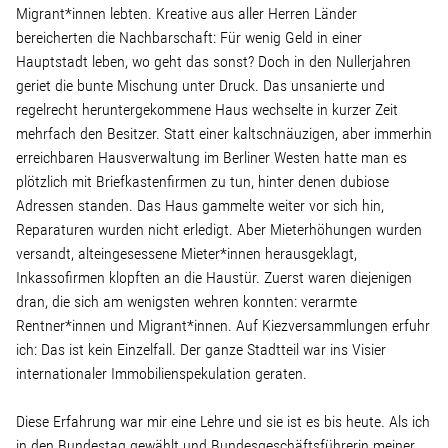
Migrant*innen lebten. Kreative aus aller Herren Länder
bereicherten die Nachbarschaft: Für wenig Geld in einer
Hauptstadt leben, wo geht das sonst? Doch in den Nullerjahren
geriet die bunte Mischung unter Druck. Das unsanierte und
regelrecht heruntergekommene Haus wechselte in kurzer Zeit
mehrfach den Besitzer. Statt einer kaltschnäuzigen, aber immerhin
erreichbaren Hausverwaltung im Berliner Westen hatte man es
plötzlich mit Briefkastenfirmen zu tun, hinter denen dubiose
Adressen standen. Das Haus gammelte weiter vor sich hin,
Reparaturen wurden nicht erledigt. Aber Mieterhöhungen wurden
versandt, alteingesessene Mieter*innen herausgeklagt,
Inkassofirmen klopften an die Haustür. Zuerst waren diejenigen
dran, die sich am wenigsten wehren konnten: verarmte
Rentner*innen und Migrant*innen. Auf Kiezversammlungen erfuhr
ich: Das ist kein Einzelfall. Der ganze Stadtteil war ins Visier
internationaler Immobilienspekulation geraten.
Diese Erfahrung war mir eine Lehre und sie ist es bis heute. Als ich
in den Bundestag gewählt und Bundesgeschäftsführerin meiner