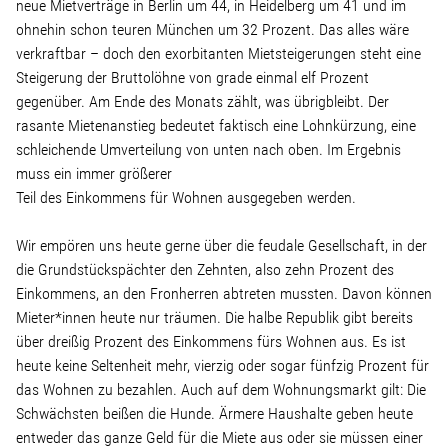
neue Mietverträge in Berlin um 44, in Heidelberg um 41 und im
ohnehin schon teuren München um 32 Prozent. Das alles wäre
verkraftbar – doch den exorbitanten Mietsteigerungen steht eine
Steigerung der Bruttolöhne von grade einmal elf Prozent
gegenüber. Am Ende des Monats zählt, was übrigbleibt. Der
rasante Mietenanstieg bedeutet faktisch eine Lohnkürzung, eine
schleichende Umverteilung von unten nach oben. Im Ergebnis
muss ein immer größerer
Teil des Einkommens für Wohnen ausgegeben werden.
Wir empören uns heute gerne über die feudale Gesellschaft, in der
die Grundstückspächter den Zehnten, also zehn Prozent des
Einkommens, an den Fronherren abtreten mussten. Davon können
Mieter*innen heute nur träumen. Die halbe Republik gibt bereits
über dreißig Prozent des Einkommens fürs Wohnen aus. Es ist
heute keine Seltenheit mehr, vierzig oder sogar fünfzig Prozent für
das Wohnen zu bezahlen. Auch auf dem Wohnungsmarkt gilt: Die
Schwächsten beißen die Hunde. Ärmere Haushalte geben heute
entweder das ganze Geld für die Miete aus oder sie müssen einer