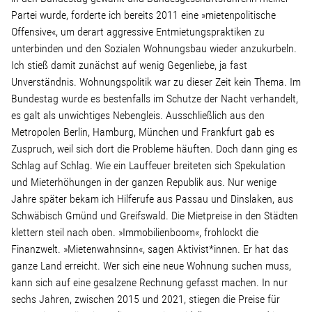
Partei wurde, forderte ich bereits 2011 eine »mietenpolitische
Offensive«, um derart aggressive Entmietungspraktiken zu
unterbinden und den Sozialen Wohnungsbau wieder anzukurbeln.
Ich stieß damit zunächst auf wenig Gegenliebe, ja fast
Unverständnis. Wohnungspolitik war zu dieser Zeit kein Thema. Im
Bundestag wurde es bestenfalls im Schutze der Nacht verhandelt,
es galt als unwichtiges Nebengleis. Ausschließlich aus den
Metropolen Berlin, Hamburg, München und Frankfurt gab es
Zuspruch, weil sich dort die Probleme häuften. Doch dann ging es
Schlag auf Schlag. Wie ein Lauffeuer breiteten sich Spekulation
und Mieterhöhungen in der ganzen Republik aus. Nur wenige
Jahre später bekam ich Hilferufe aus Passau und Dinslaken, aus
Schwäbisch Gmünd und Greifswald. Die Mietpreise in den Städten
klettern steil nach oben. »Immobilienboom«, frohlockt die
Finanzwelt. »Mietenwahnsinn«, sagen Aktivist*innen. Er hat das
ganze Land erreicht. Wer sich eine neue Wohnung suchen muss,
kann sich auf eine gesalzene Rechnung gefasst machen. In nur
sechs Jahren, zwischen 2015 und 2021, stiegen die Preise für