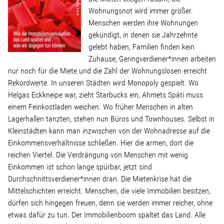
Linke Zukunftsdebatte
Wohnungsnot wird immer größer.
Menschen werden ihre Wohnungen
Sonstiges
gekündigt, in denen sie Jahrzehnte
gelebt haben, Familien finden kein
Wahlkreis
Zuhause, Geringverdiener*innen arbeiten
nur noch für die Miete und die Zahl der Wohnungslosen erreicht
Rekordwerte. In unseren Städten wird Monopoly gespielt. Wo
Pressemitteilungen
Helgas Eckkneipe war, zieht Starbucks ein, Ahmets Späti muss
einem Feinkostladen weichen. Wo früher Menschen in alten
Lagerhallen tanzten, stehen nun Büros und Townhouses. Selbst in
Presse
Kleinstädten kann man inzwischen von der Wohnadresse auf die
Einkommensverhältnisse schließen. Hier die armen, dort die
reichen Viertel. Die Verdrängung von Menschen mit wenig
Pressebilder
Einkommen ist schon lange spürbar, jetzt sind
Durchschnittsverdiener*innen dran. Die Mietenkrise hat die
Service
Mittelschichten erreicht. Menschen, die viele Immobilien besitzen,
dürfen sich hingegen freuen, denn sie werden immer reicher, ohne
etwas dafür zu tun. Der Immobilienboom spaltet das Land. Alle
Termine