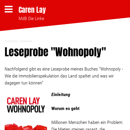
Caren Lay
MdB Die Linke
Wohnopoly
Leseprobe
Themen
Leseprobe "Wohnopoly"
Bezahlbares Wohnen
Nachfolgend gibt es eine Leseprobe meines Buches "Wohnopoly -
Wie die Immobilienspekulation das Land spaltet und was wir
Clubsterben stoppen
dagegen tun können"
Einleitung
Strukturwandel
Worum es geht
Bodenpolitik
Millionen Menschen haben ein Problem:
Die Mieten steigen rasant, die