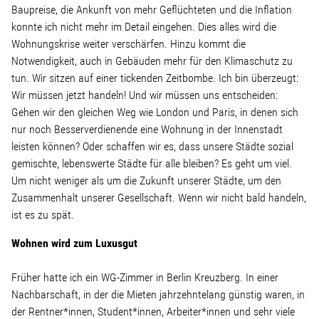
Wohnopoly
Baupreise, die Ankunft von mehr Geflüchteten und die Inflation
konnte ich nicht mehr im Detail eingehen. Dies alles wird die
Wohnungskrise weiter verschärfen. Hinzu kommt die
Das Buch
Notwendigkeit, auch in Gebäuden mehr für den Klimaschutz zu
tun. Wir sitzen auf einer tickenden Zeitbombe. Ich bin überzeugt:
Wir müssen jetzt handeln! Und wir müssen uns entscheiden:
Leseprobe
Gehen wir den gleichen Weg wie London und Paris, in denen sich
nur noch Besserverdienende eine Wohnung in der Innenstadt
Pressestimmen
leisten können? Oder schaffen wir es, dass unsere Städte sozial
gemischte, lebenswerte Städte für alle bleiben? Es geht um viel.
Bestellen
Um nicht weniger als um die Zukunft unserer Städte, um den
Zusammenhalt unserer Gesellschaft. Wenn wir nicht bald handeln,
ist es zu spät.
Wohnen wird zum Luxusgut
Früher hatte ich ein WG-Zimmer in Berlin Kreuzberg. In einer
Nachbarschaft, in der die Mieten jahrzehntelang günstig waren, in
der Rentner*innen, Student*innen, Arbeiter*innen und sehr viele