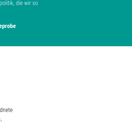
litik, die wir so
eprobe
rdnete
,