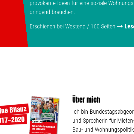
provokante Ideen für eine soziale Wohnungspo
dringend brauchen.
Erschienen bei Westend / 160 Seiten
Les
Über mich
Ich bin Bundestagsabgeo
und Sprecherin für Mieten-
Bau- und Wohnungspolitik