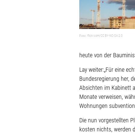
flickr.com/CC BY-NC-SA 2.0
heute von der Bauminis
Lay weiter:„Für eine ec
Bundesregierung her, d
Absichten im Kabinett a
Monate verweisen, währ
Wohnungen subventioni
Die nun vorgestellten 
kosten nichts, werden 