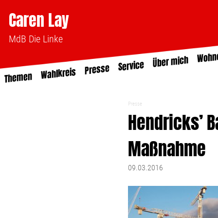
Caren Lay
MdB Die Linke
Wohn
Über mich
Service
Presse
Wahlkreis
Themen
Presse
Hendricks’ Ba
Maßnahme
09.03.2016