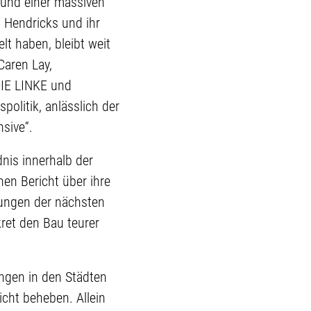
 und einer massiven
 Hendricks und ihr
t haben, bleibt weit
Caren Lay,
 DIE LINKE und
olitik, anlässlich der
sive“.
nis innerhalb der
en Bericht über ihre
dlungen der nächsten
ret den Bau teurer
ngen in den Städten
cht beheben. Allein