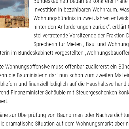
Bundeskabinett bedarf es konkreter Pläne
Investition in bezahlbaren Wohnraum. Was
Wohnungsbündnis in zwei Jahren entwickel
hinter den Anforderungen zurück“, erklärt 
stellvertretende Vorsitzende der Fraktion
Sprecherin für Mieten-, Bau- und Wohnungsp
terin im Bundeskabinett vorgestellten „Wohnungsbauoffen
hte Wohnungsoffensive muss offenbar zuallererst ein Bünd
enn die Bauministerin darf nun schon zum zweiten Mal ein
bliefern und finanziell lediglich auf die Haushaltsverhan
end Finanzminister Schäuble mit Steuergeschenken konk
ert.
Pläne zur Überprüfung von Baunormen oder Nachverdichtu
die dramatische Situation auf dem Wohnungsmarkt aber ni