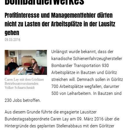
Bombardierwerkes
Linke Zukunftsdebatte
Profitinteresse und Managementfehler dürfen
Sonstiges
nicht zu Lasten der Arbeitsplätze in der Lausitz
gehen
Wahlkreis
09.03.2016
Unlängst wurde bekannt, dass der
Pressemitteilungen
kanadische Schienenfahrzeughersteller
Bombardier Transportation 930
Presse
Arbeitsplätze in Bautzen und Görlitz
streichen will. Demnach sollen in Görlitz
Caren Lay mit dem Görlitzer
Betriebsratsvorsitzenden
700 Arbeitsplätze wegfallen, darunter
Volker Schaarschmidt
Pressebilder
500 von Leiharbeitern. In Bautzen sind
230 Jobs betroffen.
Service
Aus diesem Grunde führte die engagierte Lausitzer
Bundestagsabgeordnete Caren Lay am 09. März 2016 über die
Hintergründe des geplanten Stellenabbaus mit dem Görlitzer
Termine