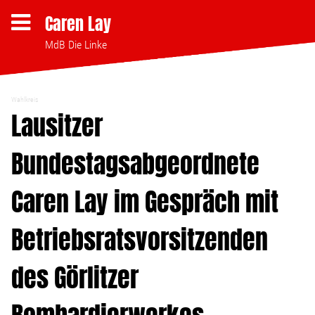
Caren Lay
MdB Die Linke
Wahlkreis
Themen
Lausitzer
Bundestagsabgeordnete
Bezahlbares Wohnen
Caren Lay im Gespräch mit
Clubsterben stoppen
Betriebsratsvorsitzenden
Strukturwandel
des Görlitzer
Bodenpolitik