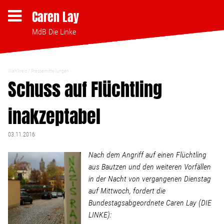
Caren Lay
MdB Die Linke
Wahlkreis
Pressemitteilungen
Themen
Schuss auf Flüchtling
inakzeptabel
Bezahlbares Wohnen
03.11.2016
Clubsterben stoppen
Nach dem Angriff auf einen Flüchtling
aus Bautzen und den weiteren Vorfällen
Strukturwandel
in der Nacht von vergangenen Dienstag
auf Mittwoch, fordert die
Bodenpolitik
Bundestagsabgeordnete Caren Lay (DIE
LINKE):