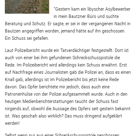
Linke Zukunftsdebatte
"Gestern kam ein libyscher Asylbewerber
in mein Bautzner Büro und suchte
Sonstiges
Beratung und Schutz. Er sagte, er sei in der vergangenen Nacht in
Bautzen angegriffen worden, jemand hätte auf ihn geschossen.
Wahlkreis
Ein Schuss sei gefallen.
Laut Polizeibericht wurde ein Tatverdächtiger festgestellt. Dort ist
Pressemitteilungen
auch von einer bei ihm gefundenen Schreckschusspistole die
Rede. Im Polizeibericht wird allerdings kein Schuss erwähnt. Erst
auf Nachfrage eines Journalisten gab die Polizei an, dass es einen
Presse
Knall gab, allerdings ist im Polizeibericht bis jetzt keine Rede
davon. Das Opfer berichtete mir jedoch, dass auch eine
Patronenhülse von der Polizei aufgesammelt wurde. Auch in den
Pressebilder
heutigen Medienberichterstattungen taucht der Schuss fast
nirgends auf, obwohl die Aussage des Opfers seit gestern bekannt
Service
ist. Was geschah also wirklich? Das muss dringend aufgeklärt
werden!
Termine
Selbst wenn nur aus einer Schreckschusspistole geschossen