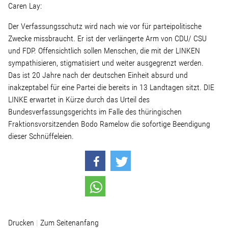
Linke Zukunftsdebatte
Caren Lay:
Der Verfassungsschutz wird nach wie vor für parteipolitische
Sonstiges
Zwecke missbraucht. Er ist der verlängerte Arm von CDU/ CSU
und FDP. Offensichtlich sollen Menschen, die mit der LINKEN
Wahlkreis
sympathisieren, stigmatisiert und weiter ausgegrenzt werden.
Das ist 20 Jahre nach der deutschen Einheit absurd und
inakzeptabel für eine Partei die bereits in 13 Landtagen sitzt. DIE
Pressemitteilungen
LINKE erwartet in Kürze durch das Urteil des
Bundesverfassungsgerichts im Falle des thüringischen
Presse
Fraktionsvorsitzenden Bodo Ramelow die sofortige Beendigung
dieser Schnüffeleien.
Pressebilder
Service
Drucken
Zum Seitenanfang
Termine