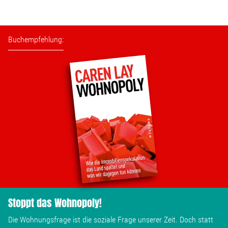
Stellenangebot
Buchempfehlung:
Kontakt
Team
Transparenz
Mediathek
Über mich
Stoppt das Wohnopoly!
Lebenslauf
Die Wohnungsfrage ist die soziale Frage unserer Zeit. Doch statt