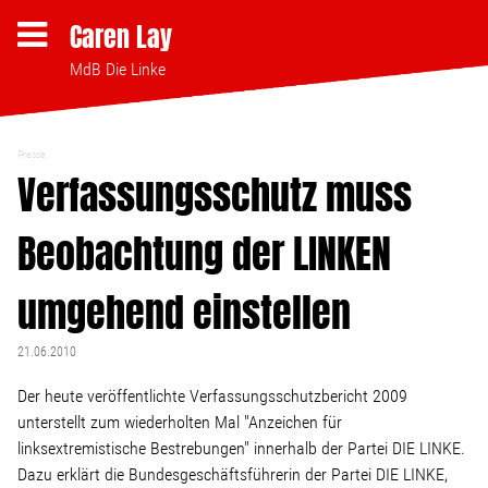
Caren Lay
MdB Die Linke
Presse
Themen
Verfassungsschutz muss
Beobachtung der LINKEN
Bezahlbares Wohnen
umgehend einstellen
Clubsterben stoppen
21.06.2010
Strukturwandel
Der heute veröffentlichte Verfassungsschutzbericht 2009
unterstellt zum wiederholten Mal "Anzeichen für
Bodenpolitik
linksextremistische Bestrebungen" innerhalb der Partei DIE LINKE.
Dazu erklärt die Bundesgeschäftsführerin der Partei DIE LINKE,