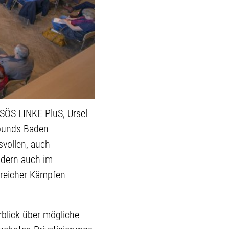
SÖS LINKE PluS, Ursel
rbunds Baden-
svollen, auch
ndern auch im
greicher Kämpfen
blick über mögliche