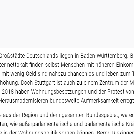
n Großstädte Deutschlands liegen in Baden-Württemberg. 
er nettokalt finden selbst Menschen mit höheren Einko
t wenig Geld sind nahezu chancenlos und leben zum Tei
rhöhung. Doch Stuttgart ist auch zu einem Zentrum der M
hr 2018 haben Wohnungsbesetzungen und der Protest von
Herausmodernisieren bundesweite Aufmerksamkeit erregt
te aus der Region und dem gesamten Bundesgebiet, ware
en, wie außerparlamentarische und parlamentarische Kr
e in der Wohnungspolitik sorgen können. Bernd Riexinger