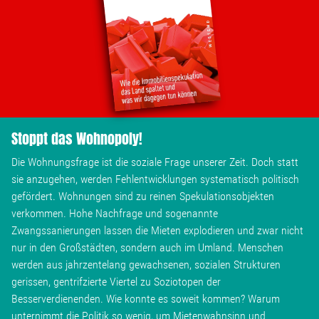
Wohnopoly
Das Buch
Leseprobe
Stoppt das Wohnopoly!
Pressestimmen
Die Wohnungsfrage ist die soziale Frage unserer Zeit. Doch statt
sie anzugehen, werden Fehlentwicklungen systematisch politisch
Bestellen
gefördert. Wohnungen sind zu reinen Spekulationsobjekten
verkommen. Hohe Nachfrage und sogenannte
Zwangssanierungen lassen die Mieten explodieren und zwar nicht
nur in den Großstädten, sondern auch im Umland. Menschen
werden aus jahrzentelang gewachsenen, sozialen Strukturen
gerissen, gentrifzierte Viertel zu Soziotopen der
Besserverdienenden. Wie konnte es soweit kommen? Warum
unternimmt die Politik so wenig, um Mietenwahnsinn und