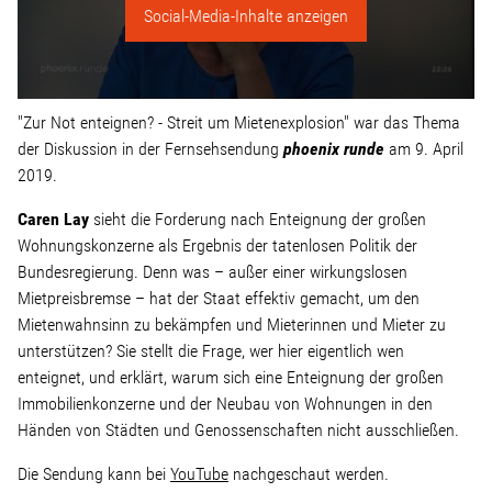
Linke Zukunftsdebatte
Social-Media-Inhalte anzeigen
Sonstiges
"Zur Not enteignen? - Streit um Mietenexplosion" war das Thema
Wahlkreis
der Diskussion in der Fernsehsendung
phoenix runde
am 9. April
2019.
Pressemitteilungen
Caren Lay
sieht die Forderung nach Enteignung der großen
Wohnungskonzerne als Ergebnis der tatenlosen Politik der
Presse
Bundesregierung. Denn was – außer einer wirkungslosen
Mietpreisbremse – hat der Staat effektiv gemacht, um den
Mietenwahnsinn zu bekämpfen und Mieterinnen und Mieter zu
Pressebilder
unterstützen? Sie stellt die Frage, wer hier eigentlich wen
enteignet, und erklärt, warum sich eine Enteignung der großen
Immobilienkonzerne und der Neubau von Wohnungen in den
Service
Händen von Städten und Genossenschaften nicht ausschließen.
Die Sendung kann bei
YouTube
nachgeschaut werden.
Termine