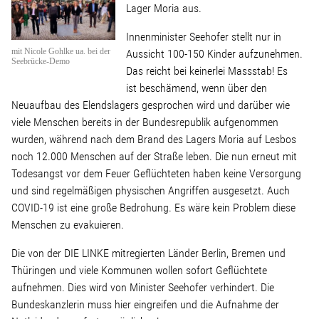
Linke Zukunftsdebatte
Lager Moria aus.
Innenminister Seehofer stellt nur in
Sonstiges
mit Nicole Gohlke ua. bei der
Aussicht 100-150 Kinder aufzunehmen.
Seebrücke-Demo
Das reicht bei keinerlei Massstab! Es
Wahlkreis
ist beschämend, wenn über den
Neuaufbau des Elendslagers gesprochen wird und darüber wie
viele Menschen bereits in der Bundesrepublik aufgenommen
Pressemitteilungen
wurden, während nach dem Brand des Lagers Moria auf Lesbos
noch 12.000 Menschen auf der Straße leben. Die nun erneut mit
Presse
Todesangst vor dem Feuer Geflüchteten haben keine Versorgung
und sind regelmäßigen physischen Angriffen ausgesetzt. Auch
COVID-19 ist eine große Bedrohung. Es wäre kein Problem diese
Pressebilder
Menschen zu evakuieren.
Die von der DIE LINKE mitregierten Länder Berlin, Bremen und
Service
Thüringen und viele Kommunen wollen sofort Geflüchtete
aufnehmen. Dies wird von Minister Seehofer verhindert. Die
Bundeskanzlerin muss hier eingreifen und die Aufnahme der
Termine