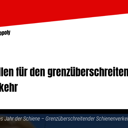
opoly
len für den grenzüberschreite
kehr
s Jahr der Schiene – Grenzüberschreitender Schienenverke