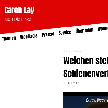
Caren Lay
MdB Die Linke
Wohn
Über mich
Service
Presse
Wahlkreis
Themen
Presse
Medienecho
Weichen stel
Schienenver
25.03.2021
Europäische