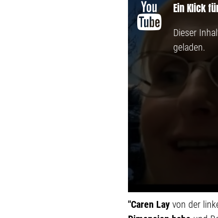
Ein Klick f
Dieser Inha
geladen.
"Caren Lay
von der link