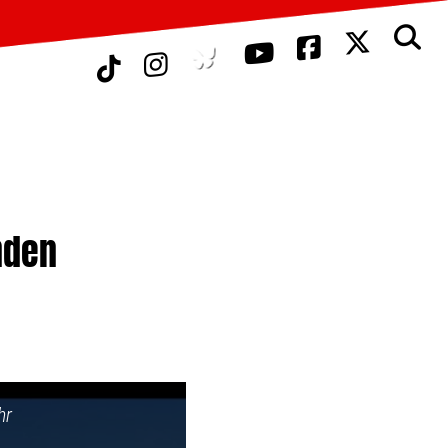
nden
hr