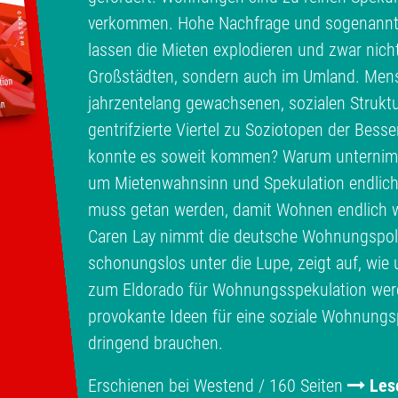
verkommen. Hohe Nachfrage und sogenann
lassen die Mieten explodieren und zwar nich
Großstädten, sondern auch im Umland. Men
jahrzentelang gewachsenen, sozialen Struktu
gentrifzierte Viertel zu Soziotopen der Bess
konnte es soweit kommen? Warum unternimmt
um Mietenwahnsinn und Spekulation endlic
muss getan werden, damit Wohnen endlich w
Caren Lay nimmt die deutsche Wohnungspolit
schonungslos unter die Lupe, zeigt auf, wi
zum Eldorado für Wohnungsspekulation werde
provokante Ideen für eine soziale Wohnungspo
dringend brauchen.
Erschienen bei Westend / 160 Seiten
Les