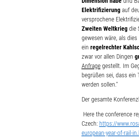
Dimension habe
und Ba
Elektrifizierung
auf deu
versprochene Elektrifizi
Zweiten Weltkrieg
die 
gewesen wäre, als dies 
ein
regelrechter Kahls
zwar vor allen Dingen
g
Anfrage
gestellt. Im Ge
begrüßen sei, dass ein 
werden sollen."
Der gesamte Konferenzb
Here the conference rep
Czech:
https://www.rosa
european-year-of-rail-in