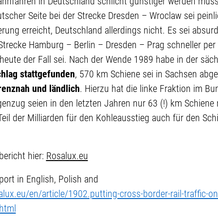
hnfahren in Deutschland schlicht günstiger werden müss
tscher Seite bei der Strecke Dresden – Wroclaw sei peinl
erung erreicht, Deutschland allerdings nicht. Es sei absur
Strecke Hamburg – Berlin – Dresden – Prag schneller per
heute der Fall sei. Nach der Wende 1989 habe in der säc
chlag stattgefunden
, 570 km Schiene sei in Sachsen abg
renznah und ländlich
. Hierzu hat die linke Fraktion im B
genzug seien in den letzten Jahren nur 63 (!) km Schien
Teil der Milliarden für den Kohleausstieg auch für den Sc
ericht hier:
Rosalux.eu
ort in English, Polish and
lux.eu/en/article/1902.putting-cross-border-rail-traffic-on-
.html