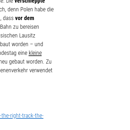
e. Die
verschleppte
ich, denn Polen habe die
d, dass
vor dem
 Bahn zu bereisen
hsischen Lausitz
ebaut worden – und
undestag eine
kleine
e neu gebaut worden. Zu
hienenverkehr verwendet
the-right-track-the-