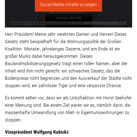
Linke Zukunftsdebatte
Social-Media-Inhalte anzeigen
Sonstiges
Herr Präsident! Meine sehr verehrten Damen und Herren! Dieses
Wahlkreis
Gesetz steht beispielhaft für die Wohnungspolitik der Großen
Koalition. Monate-, jahrelanges Gezerre, und am Ende ist ein
großer Murks dabei herausgekommen. Dieses
Pressemitteilungen
Baulandmobilisierungsgesetz trägt einen tollen Namen, aber der
Inhalt wird ihm nicht gerecht: ein schwaches Gesetz, das die
Presse
Bodenpreise nicht begrenzen und den Ausverkauf der Städte nicht
stoppen wird, ein zahnloser Tiger und eine verpasste Chance.
Pressebilder
Es kommt selten vor, dass wir als Linksfraktion mit Horst Seehofer
einer Meinung sind. Bei einem Ziel waren wir es, nämlich darin, die
massenhafte Umwandlung von Miet- in Eigentumswohnungen zu
Service
stoppen.
Vizepräsident Wolfgang Kubicki:
Termine