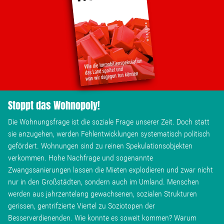
Stoppt das Wohnopoly!
Die Wohnungsfrage ist die soziale Frage unserer Zeit. Doch statt
sie anzugehen, werden Fehlentwicklungen systematisch politisch
gefördert. Wohnungen sind zu reinen Spekulationsobjekten
verkommen. Hohe Nachfrage und sogenannte
Zwangssanierungen lassen die Mieten explodieren und zwar nicht
nur in den Großstädten, sondern auch im Umland. Menschen
werden aus jahrzentelang gewachsenen, sozialen Strukturen
gerissen, gentrifzierte Viertel zu Soziotopen der
Besserverdienenden. Wie konnte es soweit kommen? Warum