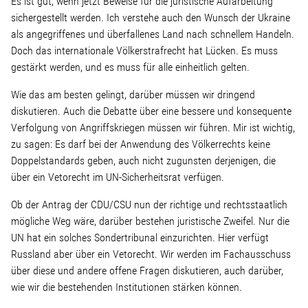
Es ist gut, wenn jetzt Beweise für die juristische Aufarbeitung
sichergestellt werden. Ich verstehe auch den Wunsch der Ukraine
Stellenangebot
als angegriffenes und überfallenes Land nach schnellem Handeln.
Doch das internationale Völkerstrafrecht hat Lücken. Es muss
gestärkt werden, und es muss für alle einheitlich gelten.
Kontakt
Wie das am besten gelingt, darüber müssen wir dringend
diskutieren. Auch die Debatte über eine bessere und konsequente
Team
Verfolgung von Angriffskriegen müssen wir führen. Mir ist wichtig,
zu sagen: Es darf bei der Anwendung des Völkerrechts keine
Transparenz
Doppelstandards geben, auch nicht zugunsten derjenigen, die
über ein Vetorecht im UN-Sicherheitsrat verfügen.
Mediathek
Ob der Antrag der CDU/CSU nun der richtige und rechtsstaatlich
mögliche Weg wäre, darüber bestehen juristische Zweifel. Nur die
Über mich
UN hat ein solches Sondertribunal einzurichten. Hier verfügt
Russland aber über ein Vetorecht. Wir werden im Fachausschuss
über diese und andere offene Fragen diskutieren, auch darüber,
Lebenslauf
wie wir die bestehenden Institutionen stärken können.