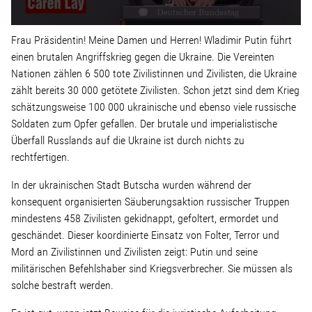
Linke Zukunftsdebatte
Frau Präsidentin! Meine Damen und Herren! Wladimir Putin führt
Sonstiges
einen brutalen Angriffskrieg gegen die Ukraine. Die Vereinten
Nationen zählen 6 500 tote Zivilistinnen und Zivilisten, die Ukraine
Wahlkreis
zählt bereits 30 000 getötete Zivilisten. Schon jetzt sind dem Krieg
schätzungsweise 100 000 ukrainische und ebenso viele russische
Soldaten zum Opfer gefallen. Der brutale und imperialistische
Pressemitteilungen
Überfall Russlands auf die Ukraine ist durch nichts zu
rechtfertigen.
Presse
In der ukrainischen Stadt Butscha wurden während der
konsequent organisierten Säuberungsaktion russischer Truppen
mindestens 458 Zivilisten gekidnappt, gefoltert, ermordet und
Pressebilder
geschändet. Dieser koordinierte Einsatz von Folter, Terror und
Mord an Zivilistinnen und Zivilisten zeigt: Putin und seine
Service
militärischen Befehlshaber sind Kriegsverbrecher. Sie müssen als
solche bestraft werden.
Termine