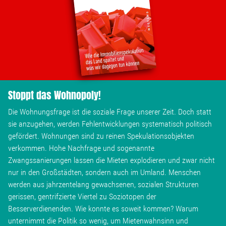
Stoppt das Wohnopoly!
Die Wohnungsfrage ist die soziale Frage unserer Zeit. Doch statt
sie anzugehen, werden Fehlentwicklungen systematisch politisch
gefördert. Wohnungen sind zu reinen Spekulationsobjekten
verkommen. Hohe Nachfrage und sogenannte
Zwangssanierungen lassen die Mieten explodieren und zwar nicht
nur in den Großstädten, sondern auch im Umland. Menschen
werden aus jahrzentelang gewachsenen, sozialen Strukturen
gerissen, gentrifzierte Viertel zu Soziotopen der
Besserverdienenden. Wie konnte es soweit kommen? Warum
unternimmt die Politik so wenig, um Mietenwahnsinn und