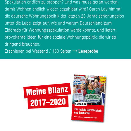
Spekulation endlich zu stoppen? Und was muss getan werden,
damit Wohnen endlich wieder bezahlbar wird? Caren Lay nimmt
die deutsche Wohnungspolitik der letzten 20 Jahre schonungslos
unter die Lupe, zeigt auf, wie und warum Deutschland zum
Eldorado für Wohnungsspekulation werde konnte, und liefert
provokante Ideen für eine soziale Wohnungspolitik, die wir so
dringend brauchen.
Erschienen bei Westend / 160 Seiten
Leseprobe