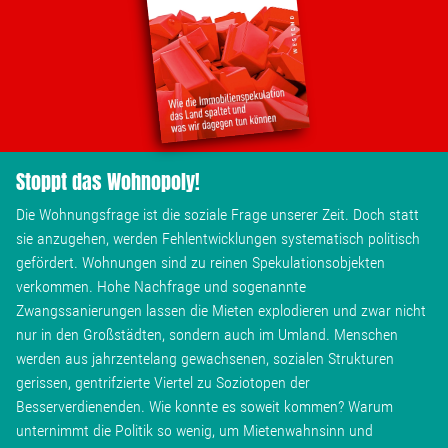
Stoppt das Wohnopoly!
Die Wohnungsfrage ist die soziale Frage unserer Zeit. Doch statt
sie anzugehen, werden Fehlentwicklungen systematisch politisch
gefördert. Wohnungen sind zu reinen Spekulationsobjekten
verkommen. Hohe Nachfrage und sogenannte
Zwangssanierungen lassen die Mieten explodieren und zwar nicht
nur in den Großstädten, sondern auch im Umland. Menschen
werden aus jahrzentelang gewachsenen, sozialen Strukturen
gerissen, gentrifzierte Viertel zu Soziotopen der
Besserverdienenden. Wie konnte es soweit kommen? Warum
unternimmt die Politik so wenig, um Mietenwahnsinn und