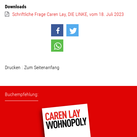
Wohnopoly
Downloads
Schriftliche Frage Caren Lay, DIE LINKE, vom 18. Juli 2023
Das Buch
Leseprobe
Pressestimmen
Drucken
Zum Seitenanfang
Bestellen
Buchempfehlung: