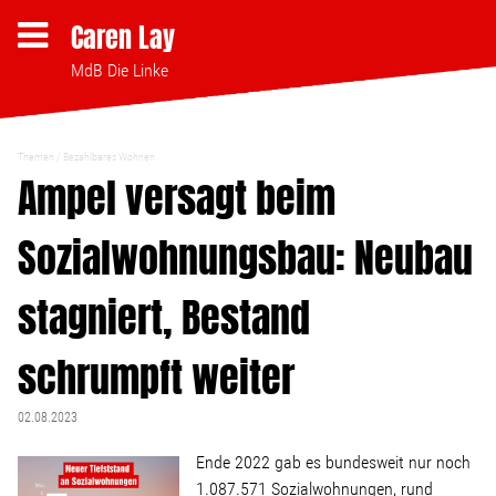
Caren Lay
MdB Die Linke
Themen
Bezahlbares Wohnen
Themen
Ampel versagt beim
Sozialwohnungsbau: Neubau
Bezahlbares Wohnen
stagniert, Bestand
Clubsterben stoppen
schrumpft weiter
Strukturwandel
02.08.2023
Bodenpolitik
Ende 2022 gab es bundesweit nur noch
1.087.571 Sozialwohnungen, rund