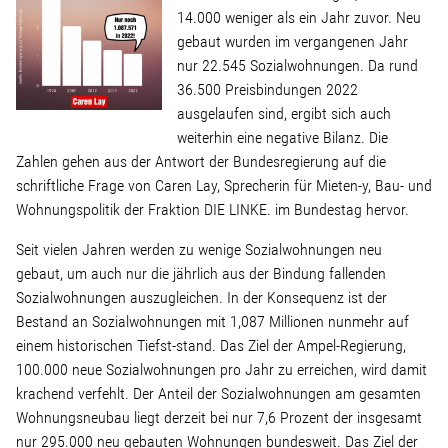
Linke Zukunftsdebatte
14.000 weniger als ein Jahr zuvor. Neu
gebaut wurden im vergangenen Jahr
Sonstiges
nur 22.545 Sozialwohnungen. Da rund
36.500 Preisbindungen 2022
ausgelaufen sind, ergibt sich auch
Wahlkreis
weiterhin eine negative Bilanz. Die
Zahlen gehen aus der Antwort der Bundesregierung auf die
schriftliche Frage von Caren Lay, Sprecherin für Mieten-y, Bau- und
Pressemitteilungen
Wohnungspolitik der Fraktion DIE LINKE. im Bundestag hervor.
Presse
Seit vielen Jahren werden zu wenige Sozialwohnungen neu
gebaut, um auch nur die jährlich aus der Bindung fallenden
Sozialwohnungen auszugleichen. In der Konsequenz ist der
Pressebilder
Bestand an Sozialwohnungen mit 1,087 Millionen nunmehr auf
einem historischen Tiefst-stand. Das Ziel der Ampel-Regierung,
Service
100.000 neue Sozialwohnungen pro Jahr zu erreichen, wird damit
krachend verfehlt. Der Anteil der Sozialwohnungen am gesamten
Wohnungsneubau liegt derzeit bei nur 7,6 Prozent der insgesamt
Termine
nur 295.000 neu gebauten Wohnungen bundesweit. Das Ziel der