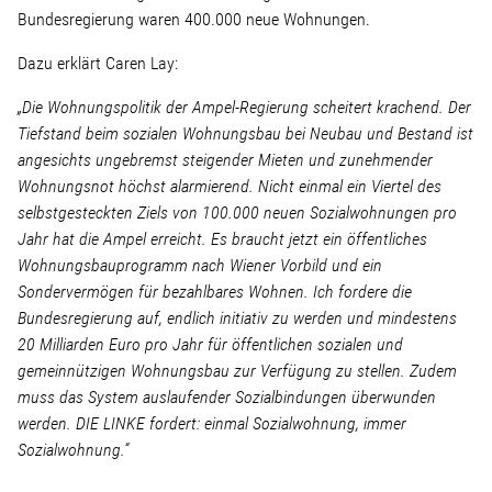
Bundesregierung waren 400.000 neue Wohnungen.
Stellenangebot
Dazu erklärt Caren Lay:
„Die Wohnungspolitik der Ampel-Regierung scheitert krachend. Der
Kontakt
Tiefstand beim sozialen Wohnungsbau bei Neubau und Bestand ist
angesichts ungebremst steigender Mieten und zunehmender
Team
Wohnungsnot höchst alarmierend. Nicht einmal ein Viertel des
selbstgesteckten Ziels von 100.000 neuen Sozialwohnungen pro
Jahr hat die Ampel erreicht. Es braucht jetzt ein öffentliches
Transparenz
Wohnungsbauprogramm nach Wiener Vorbild und ein
Sondervermögen für bezahlbares Wohnen. Ich fordere die
Mediathek
Bundesregierung auf, endlich initiativ zu werden und mindestens
20 Milliarden Euro pro Jahr für öffentlichen sozialen und
Über mich
gemeinnützigen Wohnungsbau zur Verfügung zu stellen. Zudem
muss das System auslaufender Sozialbindungen überwunden
werden. DIE LINKE fordert: einmal Sozialwohnung, immer
Lebenslauf
Sozialwohnung.“