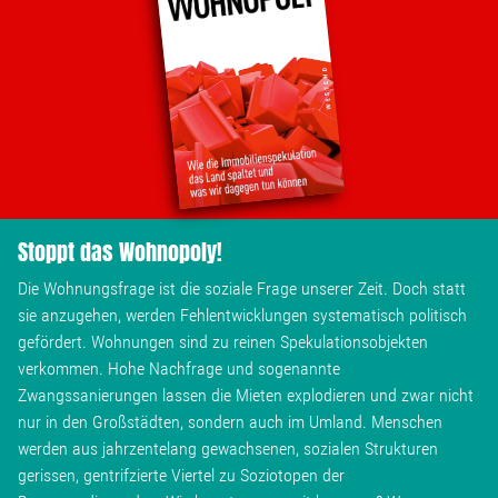
Stoppt das Wohnopoly!
Die Wohnungsfrage ist die soziale Frage unserer Zeit. Doch statt
sie anzugehen, werden Fehlentwicklungen systematisch politisch
gefördert. Wohnungen sind zu reinen Spekulationsobjekten
verkommen. Hohe Nachfrage und sogenannte
Zwangssanierungen lassen die Mieten explodieren und zwar nicht
nur in den Großstädten, sondern auch im Umland. Menschen
werden aus jahrzentelang gewachsenen, sozialen Strukturen
gerissen, gentrifzierte Viertel zu Soziotopen der