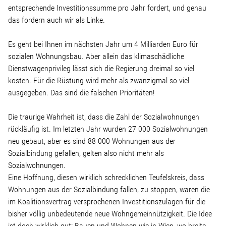
entsprechende Investitionssumme pro Jahr fordert, und genau
das fordern auch wir als Linke.
Stellenangebot
Es geht bei Ihnen im nächsten Jahr um 4 Milliarden Euro für
Kontakt
sozialen Wohnungsbau. Aber allein das klimaschädliche
Dienstwagenprivileg lässt sich die Regierung dreimal so viel
kosten. Für die Rüstung wird mehr als zwanzigmal so viel
Team
ausgegeben. Das sind die falschen Prioritäten!
Transparenz
Die traurige Wahrheit ist, dass die Zahl der Sozialwohnungen
rückläufig ist. Im letzten Jahr wurden 27 000 Sozialwohnungen
Mediathek
neu gebaut, aber es sind 88 000 Wohnungen aus der
Sozialbindung gefallen, gelten also nicht mehr als
Sozialwohnungen.
Über mich
Eine Hoffnung, diesen wirklich schrecklichen Teufelskreis, dass
Wohnungen aus der Sozialbindung fallen, zu stoppen, waren die
im Koalitionsvertrag versprochenen Investitionszulagen für die
Lebenslauf
bisher völlig unbedeutende neue Wohngemeinnützigkeit. Die Idee
ist doch wirklich gut: Bauen und Wohnen wie in Wien, wo breite