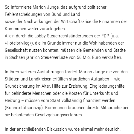
Linke Zukunftsdebatte
So Informierte Marion Junge, das aufgrund politischer
Fehlentscheidungen von Bund und Land
Sonstiges
sowie der Nachwirkungen der Wirtschaftskrise die Einnahmen der
Kommunen weiter zurück gehen.
Wahlkreis
Allein durch die Lobby-Steuerrechtsänderungen der FDP (u.a.
»Hotelprivileg«), die im Grunde immer nur die Wohlhabenden der
Gesellschaft nutzen konnten, müssen die Gemeinden und Städte
Pressemitteilungen
in Sachsen jährlich Steuerverluste von 56 Mio. Euro verkraften.
In Ihren weiteren Ausführungen fordert Marion Junge die von den
Presse
Städten und Landkreisen erfüllten staatlichen Aufgaben – wie
Grundsicherung im Alter, Hilfe zur Erziehung, Eingliederungshilfe
für behinderte Menschen oder die Kosten für Unterkunft und
Pressebilder
Heizung – müssen vom Staat vollständig finanziert werden
(Konnexitätsprinzip). Kommunen brauchen direkte Mitsprache bei
Service
sie belastenden Gesetzgebungsverfahren.
In der anschließenden Diskussion wurde einmal mehr deutlich,
Termine