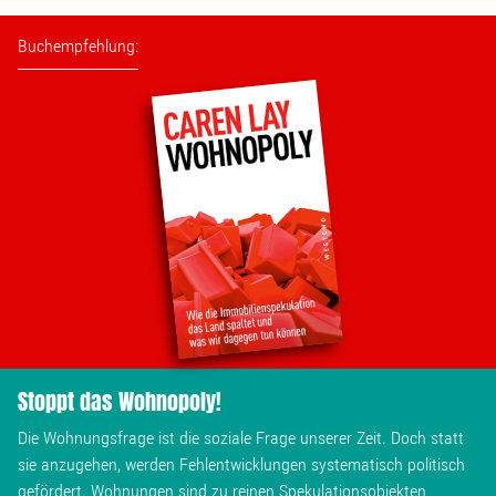
Wohnopoly
Buchempfehlung:
Das Buch
Leseprobe
Pressestimmen
Bestellen
Stoppt das Wohnopoly!
Die Wohnungsfrage ist die soziale Frage unserer Zeit. Doch statt
sie anzugehen, werden Fehlentwicklungen systematisch politisch
gefördert. Wohnungen sind zu reinen Spekulationsobjekten