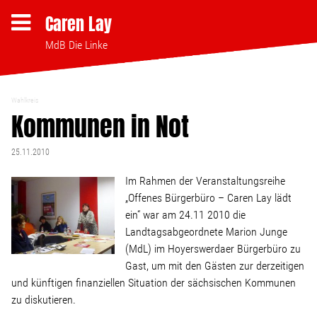
Caren Lay
MdB Die Linke
Wahlkreis
Themen
Kommunen in Not
25.11.2010
Bezahlbares Wohnen
Im Rahmen der Veranstaltungsreihe
„Offenes Bürgerbüro – Caren Lay lädt
Clubsterben stoppen
ein“ war am 24.11 2010 die
Landtagsabgeordnete Marion Junge
Strukturwandel
(MdL) im Hoyerswerdaer Bürgerbüro zu
Gast, um mit den Gästen zur derzeitigen
Bodenpolitik
und künftigen finanziellen Situation der sächsischen Kommunen
zu diskutieren.