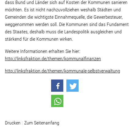
dass Bund und Länder sich auf Kosten der Kommunen sanieren
möchten. Es ist nicht nachzuvollziehen weshalb Städten und
Stellenangebot
Gemeinden die wichtigste Einnahmequelle, die Gewerbesteuer,
weggenommen werden soll. Die Kommunen sind das Fundament
des Staates, deshalb muss die Landespolitik ausgleichen und
Kontakt
stärkend für die Kommunen wirken.
Team
Weitere Informationen erhalten Sie hier:
http://linksfraktion.de/themen/kommunalfinanzen
Transparenz
http://linksfraktion.de/themen/kommunale-selbstverwaltung
Mediathek
Über mich
Drucken
Zum Seitenanfang
Lebenslauf