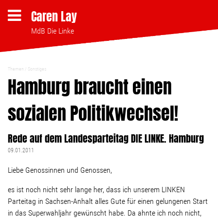
Caren Lay
MdB Die Linke
Themen
Sonstiges
Themen
Hamburg braucht einen
sozialen Politikwechsel!
Bezahlbares Wohnen
Rede auf dem Landesparteitag DIE LINKE. Hamburg
Clubsterben stoppen
09.01.2011
Strukturwandel
Liebe Genossinnen und Genossen,
es ist noch nicht sehr lange her, dass ich unserem LINKEN
Bodenpolitik
Parteitag in Sachsen-Anhalt alles Gute für einen gelungenen Start
in das Superwahljahr gewünscht habe. Da ahnte ich noch nicht,