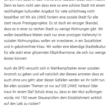
Denn es kann nicht sein dass eine so eine schöne Stadt mit einem
reichhaltigen kulturellen Angebot für viele schlichtweg nicht
Stellenangebot
bezahlbar ist! Wir als LINKE fordern eine soziale Stadt für alle
statt teurer Prestigeprojekte. Es ist doch ein einziger Skandal,
Kontakt
dass es in einer so reichen Stadt zu wenige Wohnungen gibt. Wir
wollen bezahlbare Mieten statt nur einer protzigen Hafencity! In
Team
sozialen Wohnungsbau wollen wir investieren, in ein Sozialticket
und in gebührenfreie Kitas. Wir wollen eine lebendige Stadteilkultur
für alle statt einer glitzernden Elbphilharmonie, die sich nur wenige
Transparenz
leisten können!
Mediathek
Auch die SPD versucht sich in Wahlkampfzeiten einen sozialen
Anstrich zu geben und will natürlich den Beweis antreten dass es
auch ohne uns geht: aber diesen Gefallen werden wir ihr nicht tun.
Über mich
Bei allen sozialen Themen ist nur auf DIE LINKE Verlass! Oder
traut ihr einem Olaf Scholz etwa zu, dass er den Mut aufbringen
würde, mit 150 neuen Steuerprüfern dem Establishment wirklich
Lebenslauf
auf den Leib zu rücken?