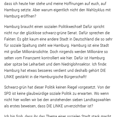
Linke Zukunftsdebatte
dass ich heute hier stehe und meine Hoffnungen auf euch, auf
Hamburg setzte. Aber warum eigentlich nicht den Wahlzyklus mit
Hamburg eröffnen?
Sonstiges
Hamburg braucht einen sozialen Politikwechsel! Dafür spricht
Wahlkreis
nicht nur der glücklose schwarz-grüne Senat. Dafür sprechen die
Fakten: Es gibt kaum eine andere Stadt in Deutschland die so sehr
für soziale Spaltung steht wie Hamburg. Hamburg ist eine Stadt
Pressemitteilungen
mit großer Millionärsdichte. Doch nirgends werden Millionäre so
selten vom Finanzamt kontrolliert wie hier. Dafür ist Hamburg
Presse
aber spitze bei Leiharbeit und dem Niedriglohnsektor. Ich finde:
Hamburg hat etwas besseres verdient und deshalb gehört DIE
LINKE gestärkt in die Hamburgische Bürgerschaft!
Pressebilder
Schwarz-grün hat dieser Politik keinen Riegel vorgesetzt. Von der
SPD ist keine glaubwürdige soziale Politik zu erwarten. Wo wenn
Service
nicht hier wollen wir bei den anstehenden sieben Landtagswahlen
als erstes beweisen, dass DIE LINKE unverzichtbar ist?
Termine
Ich bin froh, dass ihr das Thema einer sozialen Stadt stark macht.