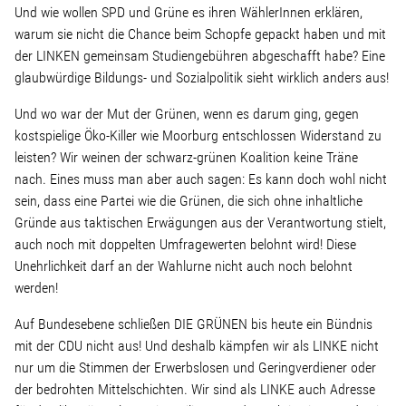
Wohnopoly
Und wie wollen SPD und Grüne es ihren WählerInnen erklären,
warum sie nicht die Chance beim Schopfe gepackt haben und mit
der LINKEN gemeinsam Studiengebühren abgeschafft habe? Eine
Das Buch
glaubwürdige Bildungs- und Sozialpolitik sieht wirklich anders aus!
Und wo war der Mut der Grünen, wenn es darum ging, gegen
Leseprobe
kostspielige Öko-Killer wie Moorburg entschlossen Widerstand zu
leisten? Wir weinen der schwarz-grünen Koalition keine Träne
Pressestimmen
nach. Eines muss man aber auch sagen: Es kann doch wohl nicht
sein, dass eine Partei wie die Grünen, die sich ohne inhaltliche
Gründe aus taktischen Erwägungen aus der Verantwortung stielt,
Bestellen
auch noch mit doppelten Umfragewerten belohnt wird! Diese
Unehrlichkeit darf an der Wahlurne nicht auch noch belohnt
werden!
Auf Bundesebene schließen DIE GRÜNEN bis heute ein Bündnis
mit der CDU nicht aus! Und deshalb kämpfen wir als LINKE nicht
nur um die Stimmen der Erwerbslosen und Geringverdiener oder
der bedrohten Mittelschichten. Wir sind als LINKE auch Adresse