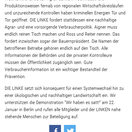
Produktionsweisen fernab von regionalen Wirtschaftskreisläufen
und unzureichende Kontrollen haben kriminellen Energien Tür und
Stellenangebot
Tor geöffnet. DIE LINKE fordert stattdessen eine nachhaltige
Agrar- und eine vorsorgende Verbraucherpolitik. Aigner muss
Kontakt
endlich reinen Tisch machen und Ross und Reiter nennen. Das
fordert inzwischen sogar der Bauernpräsident. Die Namen der
Team
betroffenen Betriebe gehören endlich auf den Tisch. Alle
Informationen der Behörden und der privaten Kontrolleure
müssen der Öffentlichkeit zugänglich sein. Gute
Transparenz
Verbraucherinformation ist ein wichtiger Bestandteil der
Prävention.
Mediathek
DIE LINKE setzt sich konsequent für einen Systemwechsel hin zu
einer ökologischen und nachhaltigen Landwirtschaft ein. Wir
Über mich
unterstützen die Demonstration "Wir haben es satt!" am 22.
Januar in Berlin und rufen alle Mitglieder und der LINKEN nahe
stehende Menschen zur Beteiligung auf.
Lebenslauf