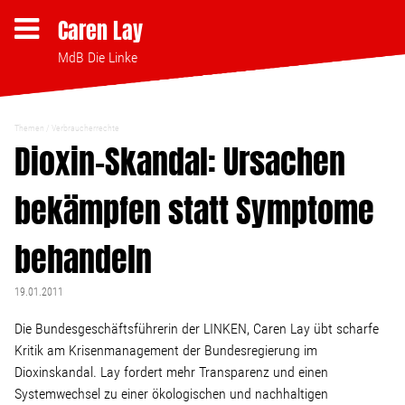
Caren Lay
MdB Die Linke
Themen
Verbraucherrechte
Themen
Dioxin-Skandal: Ursachen
bekämpfen statt Symptome
Bezahlbares Wohnen
behandeln
Clubsterben stoppen
19.01.2011
Strukturwandel
Die Bundesgeschäftsführerin der LINKEN, Caren Lay übt scharfe
Kritik am Krisenmanagement der Bundesregierung im
Bodenpolitik
Dioxinskandal. Lay fordert mehr Transparenz und einen
Systemwechsel zu einer ökologischen und nachhaltigen