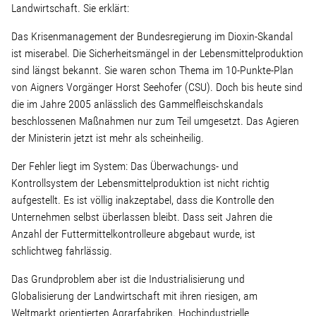
Linke Zukunftsdebatte
Landwirtschaft. Sie erklärt:
Das Krisenmanagement der Bundesregierung im Dioxin-Skandal
Sonstiges
ist miserabel. Die Sicherheitsmängel in der Lebensmittelproduktion
sind längst bekannt. Sie waren schon Thema im 10-Punkte-Plan
Wahlkreis
von Aigners Vorgänger Horst Seehofer (CSU). Doch bis heute sind
die im Jahre 2005 anlässlich des Gammelfleischskandals
beschlossenen Maßnahmen nur zum Teil umgesetzt. Das Agieren
Pressemitteilungen
der Ministerin jetzt ist mehr als scheinheilig.
Der Fehler liegt im System: Das Überwachungs- und
Presse
Kontrollsystem der Lebensmittelproduktion ist nicht richtig
aufgestellt. Es ist völlig inakzeptabel, dass die Kontrolle den
Unternehmen selbst überlassen bleibt. Dass seit Jahren die
Pressebilder
Anzahl der Futtermittelkontrolleure abgebaut wurde, ist
schlichtweg fahrlässig.
Service
Das Grundproblem aber ist die Industrialisierung und
Globalisierung der Landwirtschaft mit ihren riesigen, am
Termine
Weltmarkt orientierten Agrarfabriken. Hochindustrielle