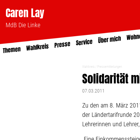
Caren Lay
MdB Die Linke
Wohn
Über mich
Service
Presse
Wahlkreis
Themen
Wahlkreis
Pressemitteilungen
Solidarität 
07.03.2011
Zu den am 8. März 2011
der Ländertarifrunde 2
Lehrerinnen und Lehrer
„Eine Einkommenssteige