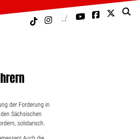
ehrern
ung der Forderung in
t den Sächsischen
dern, solidarisch.
emessen! Auch die