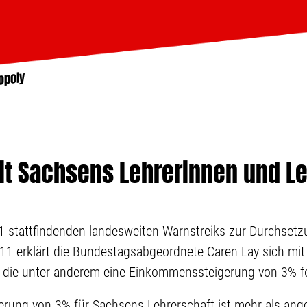
opoly
mit Sachsens Lehrerinnen und L
 stattfindenden landesweiten Warnstreiks zur Durchsetz
011 erklärt die Bundestagsabgeordnete Caren Lay sich mi
, die unter anderem eine Einkommenssteigerung von 3% for
rung von 3% für Sachsens Lehrerschaft ist mehr als ang