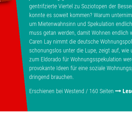
gentrifzierte Viertel zu Soziotopen der Bess
konnte es soweit kommen? Warum unternimmt
um Mietenwahnsinn und Spekulation endlic
muss getan werden, damit Wohnen endlich w
Caren Lay nimmt die deutsche Wohnungspolit
schonungslos unter die Lupe, zeigt auf, wi
zum Eldorado für Wohnungsspekulation werde
provokante Ideen für eine soziale Wohnungspo
dringend brauchen.
Erschienen bei Westend / 160 Seiten
Les