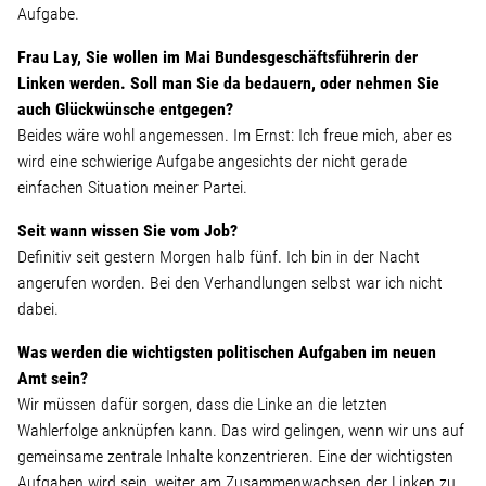
Linke Zukunftsdebatte
Aufgabe.
Frau Lay, Sie wollen im Mai Bundesgeschäftsführerin der
Sonstiges
Linken werden. Soll man Sie da bedauern, oder nehmen Sie
auch Glückwünsche entgegen?
Wahlkreis
Beides wäre wohl angemessen. Im Ernst: Ich freue mich, aber es
wird eine schwierige Aufgabe angesichts der nicht gerade
einfachen Situation meiner Partei.
Pressemitteilungen
Seit wann wissen Sie vom Job?
Definitiv seit gestern Morgen halb fünf. Ich bin in der Nacht
Presse
angerufen worden. Bei den Verhandlungen selbst war ich nicht
dabei.
Pressebilder
Was werden die wichtigsten politischen Aufgaben im neuen
Amt sein?
Service
Wir müssen dafür sorgen, dass die Linke an die letzten
Wahlerfolge anknüpfen kann. Das wird gelingen, wenn wir uns auf
gemeinsame zentrale Inhalte konzentrieren. Eine der wichtigsten
Termine
Aufgaben wird sein, weiter am Zusammenwachsen der Linken zu