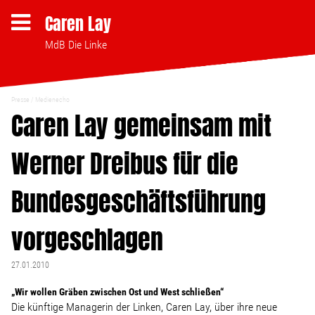
Caren Lay
MdB Die Linke
Presse
Medienecho
Themen
Caren Lay gemeinsam mit
Werner Dreibus für die
Bezahlbares Wohnen
Bundesgeschäftsführung
Clubsterben stoppen
vorgeschlagen
Strukturwandel
27.01.2010
Bodenpolitik
„Wir wollen Gräben zwischen Ost und West schließen“
Die künftige Managerin der Linken, Caren Lay, über ihre neue