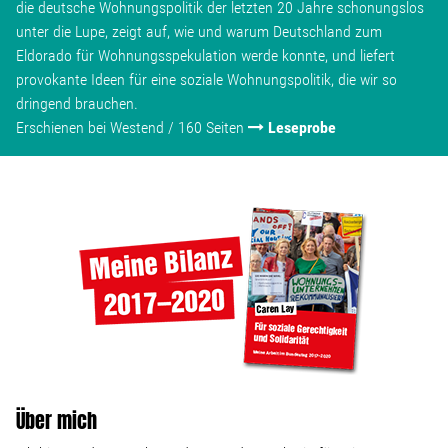
die deutsche Wohnungspolitik der letzten 20 Jahre schonungslos
unter die Lupe, zeigt auf, wie und warum Deutschland zum
Eldorado für Wohnungsspekulation werde konnte, und liefert
provokante Ideen für eine soziale Wohnungspolitik, die wir so
dringend brauchen.
Erschienen bei Westend / 160 Seiten
Leseprobe
Über mich