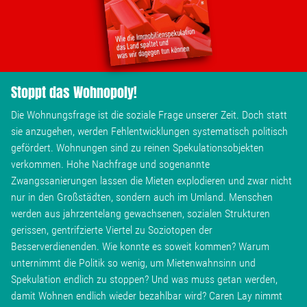
Wohnopoly
Das Buch
Stoppt das Wohnopoly!
Leseprobe
Die Wohnungsfrage ist die soziale Frage unserer Zeit. Doch statt
sie anzugehen, werden Fehlentwicklungen systematisch politisch
Pressestimmen
gefördert. Wohnungen sind zu reinen Spekulationsobjekten
verkommen. Hohe Nachfrage und sogenannte
Bestellen
Zwangssanierungen lassen die Mieten explodieren und zwar nicht
nur in den Großstädten, sondern auch im Umland. Menschen
werden aus jahrzentelang gewachsenen, sozialen Strukturen
gerissen, gentrifzierte Viertel zu Soziotopen der
Besserverdienenden. Wie konnte es soweit kommen? Warum
unternimmt die Politik so wenig, um Mietenwahnsinn und
Spekulation endlich zu stoppen? Und was muss getan werden,
damit Wohnen endlich wieder bezahlbar wird? Caren Lay nimmt