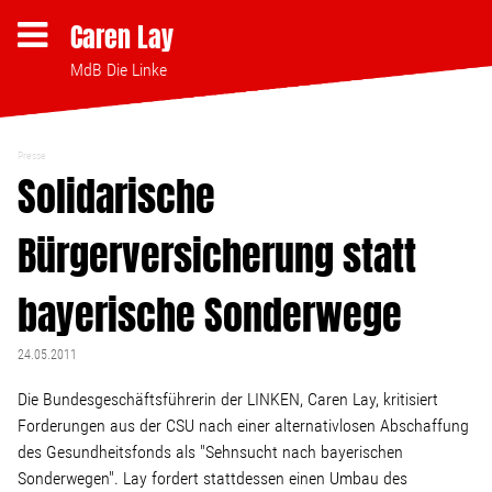
Caren Lay
MdB Die Linke
Presse
Themen
Solidarische
Bürgerversicherung statt
Bezahlbares Wohnen
bayerische Sonderwege
Clubsterben stoppen
24.05.2011
Strukturwandel
Die Bundesgeschäftsführerin der LINKEN, Caren Lay, kritisiert
Forderungen aus der CSU nach einer alternativlosen Abschaffung
Bodenpolitik
des Gesundheitsfonds als "Sehnsucht nach bayerischen
Sonderwegen". Lay fordert stattdessen einen Umbau des