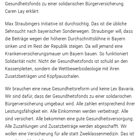
Linke Zukunftsdebatte
Gesundheitsfonds zu einer solidarischen Bürgerversicherung.
Caren Lay erklärt:
Sonstiges
Max Straubingers Initiative ist durchsichtig. Das ist die übliche
Sehnsucht nach bayerischen Sonderwegen. Straubinger will, dass
Wahlkreis
die Beiträge wegen der höheren Durchschnittslöhne in Bayern
sinken und im Rest der Republik steigen. Da will jemand eine
Krankenversicherungsmauer um Bayern bauen. So funktioniert
Pressemitteilungen
Solidarität nicht. Nicht der Gesundheitsfonds ist schuld an den
Kassenpleiten, sondern die Wettbewerbsideologie mit ihren
Presse
Zusatzbeiträgen und Kopfpauschalen.
Wir brauchen eine neue Gesundheitsreform und keine Lex Bavaria.
Wir sind dafür, dass der Gesundheitsfonds zu einer solidarischen
Pressebilder
Bürgerversicherung umgebaut wird. Alle zahlen entsprechend ihrer
Leistungsfähigkeit ein. Alle Einkommen werden verbeitragt. Alle
Service
sind versichert. Alle bekommen eine gute Gesundheitsversorgung.
Alle Zuzahlungen und Zusatzbeiträge werden abgeschafft. Wir
wollen eine Versicherung für alle statt Zweiklassenmedizin. Das ist
Termine