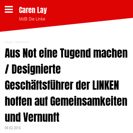
Caren Lay
MdB Die Linke
Presse
Medienecho
Themen
Aus Not eine Tugend machen
/ Designierte
Bezahlbares Wohnen
Geschäftsführer der LINKEN
Clubsterben stoppen
hoffen auf Gemeinsamkeiten
Strukturwandel
und Vernunft
Bodenpolitik
09.02.2010