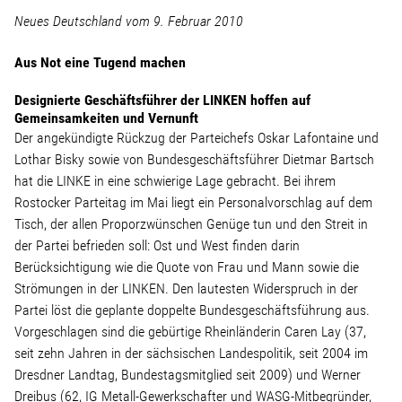
Linke Zukunftsdebatte
Neues Deutschland vom 9. Februar 2010
Sonstiges
Aus Not eine Tugend machen
Designierte Geschäftsführer der LINKEN hoffen auf
Wahlkreis
Gemeinsamkeiten und Vernunft
Der angekündigte Rückzug der Parteichefs Oskar Lafontaine und
Lothar Bisky sowie von Bundesgeschäftsführer Dietmar Bartsch
Pressemitteilungen
hat die LINKE in eine schwierige Lage gebracht. Bei ihrem
Rostocker Parteitag im Mai liegt ein Personalvorschlag auf dem
Presse
Tisch, der allen Proporzwünschen Genüge tun und den Streit in
der Partei befrieden soll: Ost und West finden darin
Berücksichtigung wie die Quote von Frau und Mann sowie die
Pressebilder
Strömungen in der LINKEN. Den lautesten Widerspruch in der
Partei löst die geplante doppelte Bundesgeschäftsführung aus.
Service
Vorgeschlagen sind die gebürtige Rheinländerin Caren Lay (37,
seit zehn Jahren in der sächsischen Landespolitik, seit 2004 im
Dresdner Landtag, Bundestagsmitglied seit 2009) und Werner
Termine
Dreibus (62, IG Metall-Gewerkschafter und WASG-Mitbegründer,