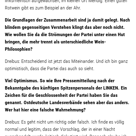
linksrheinisch aufgewachsen, im kleinen Ort Mendig. Einen guten
Wohnopoly
Rotwein gibt es zum Beispiel an der Ahr.
Die Grundlagen der Zusammenarbeit sind ja damit gelegt. Nach
Das Buch
blindem gegenseitigen Verstehen klingt das aber noch nicht.
Wie wollen Sie da die Strömungen der Partei unter einen Hut
bringen, die mehr trennt als unterschiedliche Wein-
Leseprobe
Philosophien?
Pressestimmen
Dreibus: Entscheidend ist jetzt das Miteinander. Und ich bin ganz
optimistisch, dass die Partei das auch so sieht.
Bestellen
Viel Optimismus. So wie Ihre Pressemitteilung nach der
Bekanntgabe des künftigen Spitzenpersonals der LINKEN. Ein
Zeichen für die Geschlossenheit der Partei haben Sie das
genannt. Ostdeutsche Landesverbände sehen aber das anders.
Wer hat hier eine falsche Wahrnehmung?
Dreibus: Es geht nicht um richtig oder falsch. Ich finde es völlig
normal und legitim, dass der Vorschlag, der in einer Nacht