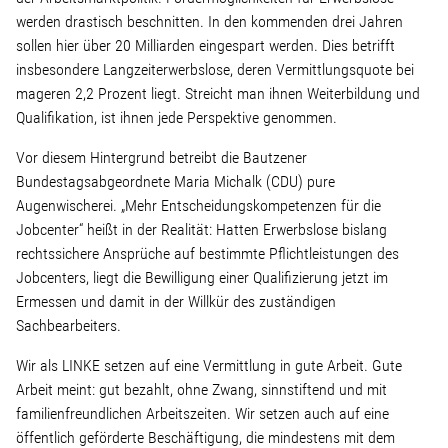
Linke Zukunftsdebatte
werden drastisch beschnitten. In den kommenden drei Jahren
sollen hier über 20 Milliarden eingespart werden. Dies betrifft
Sonstiges
insbesondere Langzeiterwerbslose, deren Vermittlungsquote bei
mageren 2,2 Prozent liegt. Streicht man ihnen Weiterbildung und
Wahlkreis
Qualifikation, ist ihnen jede Perspektive genommen.
Vor diesem Hintergrund betreibt die Bautzener
Bundestagsabgeordnete Maria Michalk (CDU) pure
Pressemitteilungen
Augenwischerei. „Mehr Entscheidungskompetenzen für die
Jobcenter“ heißt in der Realität: Hatten Erwerbslose bislang
Presse
rechtssichere Ansprüche auf bestimmte Pflichtleistungen des
Jobcenters, liegt die Bewilligung einer Qualifizierung jetzt im
Ermessen und damit in der Willkür des zuständigen
Pressebilder
Sachbearbeiters.
Wir als LINKE setzen auf eine Vermittlung in gute Arbeit. Gute
Service
Arbeit meint: gut bezahlt, ohne Zwang, sinnstiftend und mit
familienfreundlichen Arbeitszeiten. Wir setzen auch auf eine
öffentlich geförderte Beschäftigung, die mindestens mit dem
Termine