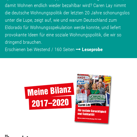
damit Wohnen endlich wieder bezahlbar wird? Caren Lay nimmt
die deutsche Wohnungspolitik der letzten 20 Jahre schonungslos
unter die Lupe, zeigt auf, wie und warum Deutschland zum
Eldorado für Wohnungsspekulation werde konnte, und liefert
provokante Ideen für eine soziale Wohnungspolitik, die wir so
dringend brauchen.
Erschienen bei Westend / 160 Seiten
Leseprobe