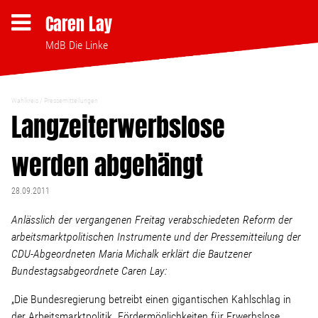
Caren Lay
MdB Die Linke
Wahlkreis
Pressemitteilungen
Themen
Langzeiterwerbslose
werden abgehängt
Bezahlbares Wohnen
28.09.2011
Clubsterben stoppen
Anlässlich der vergangenen Freitag verabschiedeten Reform der
arbeitsmarktpolitischen Instrumente und der Pressemitteilung der
Strukturwandel
CDU-Abgeordneten Maria Michalk erklärt die Bautzener
Bundestagsabgeordnete Caren Lay:
Bodenpolitik
„Die Bundesregierung betreibt einen gigantischen Kahlschlag in
der Arbeitsmarktpolitik. Fördermöglichkeiten für Erwerbslose