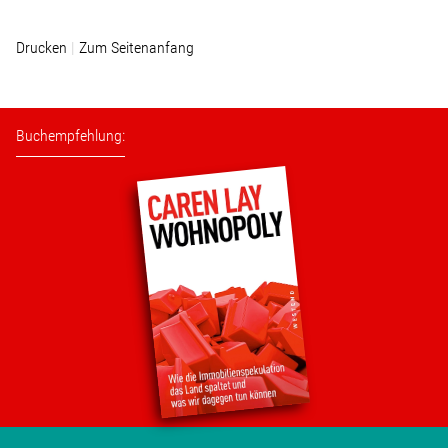
Drucken
Zum Seitenanfang
Stellenangebot
Kontakt
Buchempfehlung:
Team
Transparenz
Mediathek
Über mich
Lebenslauf