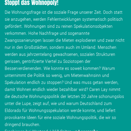
Stoppt das Wohnopoly!
Wohnopoly
Die Wohnungsfrage ist die soziale Frage unserer Zeit. Doch statt
sie anzugehen, werden Fehlentwicklungen systematisch politisch
Das Buch
gefördert. Wohnungen sind zu reinen Spekulationsobjekten
verkommen. Hohe Nachfrage und sogenannte
Zwangssanierungen lassen die Mieten explodieren und zwar nicht
Leseprobe
nur in den Großstädten, sondern auch im Umland. Menschen
werden aus jahrzentelang gewachsenen, sozialen Strukturen
Pressestimmen
gerissen, gentrifzierte Viertel zu Soziotopen der
Besserverdienenden. Wie konnte es soweit kommen? Warum
Bestellen
unternimmt die Politik so wenig, um Mietenwahnsinn und
Spekulation endlich zu stoppen? Und was muss getan werden,
damit Wohnen endlich wieder bezahlbar wird? Caren Lay nimmt
die deutsche Wohnungspolitik der letzten 20 Jahre schonungslos
unter die Lupe, zeigt auf, wie und warum Deutschland zum
Eldorado für Wohnungsspekulation werde konnte, und liefert
provokante Ideen für eine soziale Wohnungspolitik, die wir so
dringend brauchen.