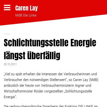
Caren Lay
MdB Die Linke
Presse
Themen
Schlichtungsstelle Energie
längst überfällig
Bezahlbares Wohnen
25.10.2011
Clubsterben stoppen
„Viel zu spät erhalten die Interessen der Verbraucherinnen und
Verbraucher den notwendigen Stellenwert“, so Caren Lay (MdB)
Strukturwandel
anlässlich der heute von Verbraucherministerin Aigner und
Wirtschaftsminister Rösler vorgestellten „Schlichtungsstelle
Bodenpolitik
Energie“.
Die verbraucherpolitische Sprecherin der Fraktion DIE LINKE im