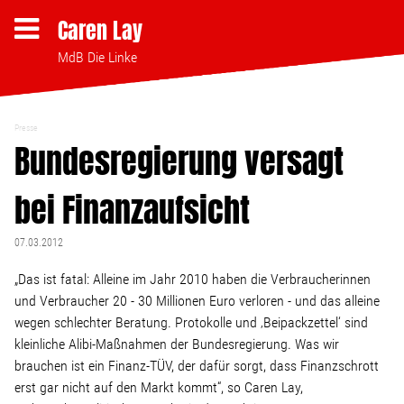
Caren Lay
MdB Die Linke
Presse
Themen
Bundesregierung versagt
bei Finanzaufsicht
Bezahlbares Wohnen
07.03.2012
Clubsterben stoppen
„Das ist fatal: Alleine im Jahr 2010 haben die Verbraucherinnen
und Verbraucher 20 - 30 Millionen Euro verloren - und das alleine
Strukturwandel
wegen schlechter Beratung. Protokolle und ‚Beipackzettel‘ sind
kleinliche Alibi-Maßnahmen der Bundesregierung. Was wir
Bodenpolitik
brauchen ist ein Finanz-TÜV, der dafür sorgt, dass Finanzschrott
erst gar nicht auf den Markt kommt“, so Caren Lay,