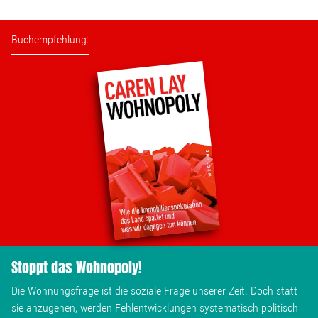
Wohnopoly
Buchempfehlung:
Das Buch
Leseprobe
Pressestimmen
Bestellen
Stoppt das Wohnopoly!
Die Wohnungsfrage ist die soziale Frage unserer Zeit. Doch statt
sie anzugehen, werden Fehlentwicklungen systematisch politisch