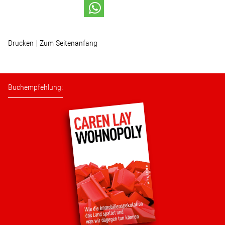
Stellenangebot
Drucken
Zum Seitenanfang
Kontakt
Team
Buchempfehlung:
Transparenz
Mediathek
Über mich
Lebenslauf