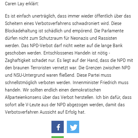
Linke Zukunftsdebatte
Caren Lay erklärt:
Es ist einfach unerträglich, dass immer wieder öffentlich über das
Sonstiges
Scheitern eines Verbotsverfahrens schwadroniert wird. Diese
Blockadehaltung ist schädlich und empörend. Die Parlamente
Wahlkreis
dürfen nicht zum Schutzraum für Neonazis und Rassisten
werden. Das NPD-Verbot darf nicht weiter auf die lange Bank
geschoben werden. Entschlossenes Handeln ist nötig -
Pressemitteilungen
Zaghaftigkeit schadet nur. Es liegt auf der Hand, dass die NPD mit
den braunen Terroristen vernetzt war. Die Grenzen zwischen NPD
Presse
und NSU-Untergrund waren fließend. Diese Partei muss
schnellstmöglich verboten werden. Innenminister Friedrich muss
handeln. Wir sollten endlich einen demokratischen
Pressebilder
Allparteienkonsens über das Verbot herstellen. Ich bin dafür, dass
sofort alle V-Leute aus der NPD abgezogen werden, damit das
Verbotsverfahren Aussicht auf Erfolg hat.
Service
Termine