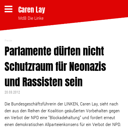
Caren Lay
MdB Die Linke
Presse
Themen
Parlamente dürfen nicht
Schutzraum für Neonazis
Bezahlbares Wohnen
und Rassisten sein
Clubsterben stoppen
20.03.2012
Strukturwandel
Die Bundesgeschäftsführerin der LINKEN, Caren Lay, sieht nach
den aus den Reihen der Koalition geäußerten Vorbehalten gegen
Bodenpolitik
ein Verbot der NPD eine "Blockadehaltung" und fordert erneut
einen demokratischen Allparteienkonsens für ein Verbot der NPD.