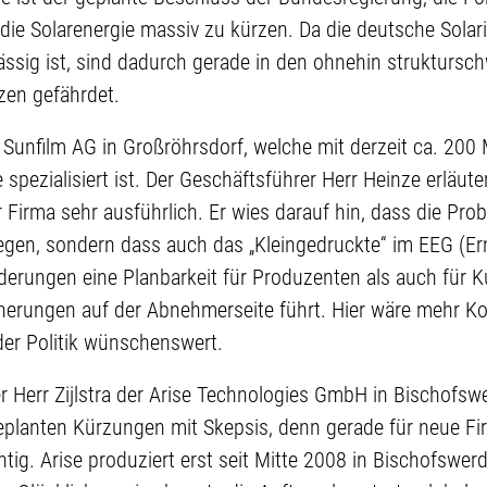
die Solarenergie massiv zu kürzen. Da die deutsche Solar
ässig ist, sind dadurch gerade in den ohnehin strukturs
tzen gefährdet.
 Sunfilm AG in Großröhrsdorf, welche mit derzeit ca. 200 M
spezialisiert ist. Der Geschäftsführer Herr Heinze erläut
irma sehr ausführlich. Er wies darauf hin, dass die Prob
egen, sondern dass auch das „Kleingedruckte“ im EEG (Er
erungen eine Planbarkeit für Produzenten als auch für K
erungen auf der Abnehmerseite führt. Hier wäre mehr Kon
er Politik wünschenswert.
 Herr Zijlstra der Arise Technologies GmbH in Bischofswe
geplanten Kürzungen mit Skepsis, denn gerade für neue Fir
tig. Arise produziert erst seit Mitte 2008 in Bischofswerd