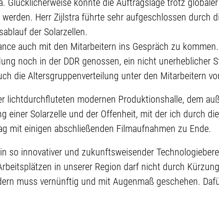
. Glücklicherweise konnte die Auftragslage trotz globaler 
n werden. Herr Zijlstra führte sehr aufgeschlossen durch 
sablauf der Solarzellen.
hance auch mit den Mitarbeitern ins Gespräch zu kommen.
dung noch in der DDR genossen, ein nicht unerheblicher St
h die Altersgruppenverteilung unter den Mitarbeitern vorb
er lichtdurchfluteten modernen Produktionshalle, dem auß
 einer Solarzelle und der Offenheit, mit der ich durch di
tag mit einigen abschließenden Filmaufnahmen zu Ende.
 ein so innovativer und zukunftsweisender Technologieberei
rbeitsplätzen in unserer Region darf nicht durch Kürzung
dern muss vernünftig und mit Augenmaß geschehen. Dafü