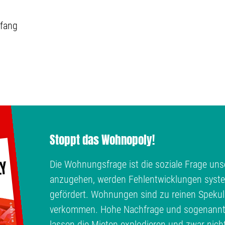
fang
Stoppt das Wohnopoly!
Die Wohnungsfrage ist die soziale Frage unse
anzugehen, werden Fehlentwicklungen syste
gefördert. Wohnungen sind zu reinen Spekul
verkommen. Hohe Nachfrage und sogenann
lassen die Mieten explodieren und zwar nich