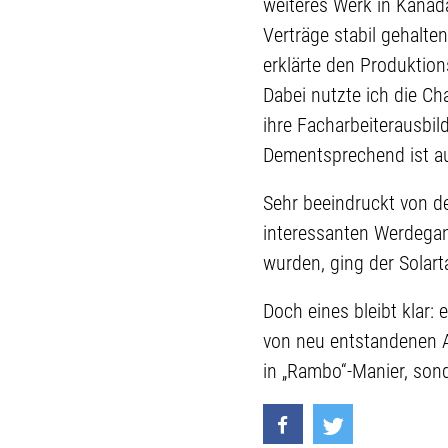
weiteres Werk in Kanada
Verträge stabil gehalte
erklärte den Produktion
Dabei nutzte ich die C
ihre Facharbeiterausbil
Dementsprechend ist auc
Sehr beeindruckt von d
interessanten Werdegang
wurden, ging der Solar
Doch eines bleibt klar:
von neu entstandenen A
in „Rambo“-Manier, son