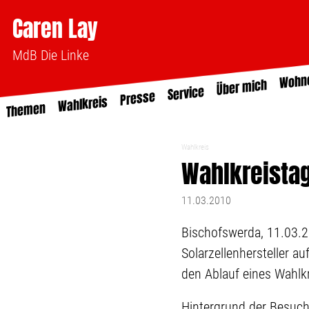
Caren Lay
MdB Die Linke
Wohn
Über mich
Service
Presse
Wahlkreis
Themen
Wahlkreis
Wahlkreistag
11.03.2010
Bischofswerda, 11.03.
Solarzellenhersteller a
den Ablauf eines Wahlkr
Hintergrund der Besuche