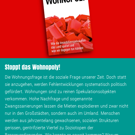
Stellenangebot
Kontakt
Team
Stoppt das Wohnopoly!
Transparenz
Die Wohnungsfrage ist die soziale Frage unserer Zeit. Doch statt
Mediathek
sie anzugehen, werden Fehlentwicklungen systematisch politisch
gefördert. Wohnungen sind zu reinen Spekulationsobjekten
verkommen. Hohe Nachfrage und sogenannte
Über mich
Zwangssanierungen lassen die Mieten explodieren und zwar nicht
nur in den Großstädten, sondern auch im Umland. Menschen
werden aus jahrzentelang gewachsenen, sozialen Strukturen
Lebenslauf
gerissen, gentrifzierte Viertel zu Soziotopen der
Besserverdienenden. Wie konnte es soweit kommen? Warum