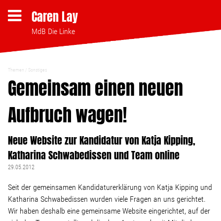
Caren Lay
MdB Die Linke
Themen
Sonstiges
Themen
Gemeinsam einen neuen
Aufbruch wagen!
Bezahlbares Wohnen
Neue Website zur Kandidatur von Katja Kipping,
Clubsterben stoppen
Katharina Schwabedissen und Team online
Strukturwandel
29.05.2012
Seit der gemeinsamen Kandidaturerklärung von Katja Kipping und
Bodenpolitik
Katharina Schwabedissen wurden viele Fragen an uns gerichtet.
Wir haben deshalb eine gemeinsame Website eingerichtet, auf der