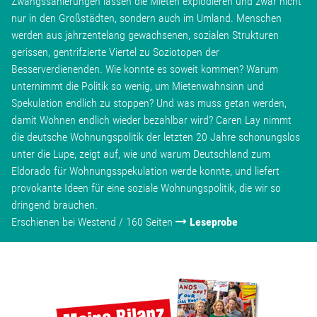
Zwangssanierungen lassen die Mieten explodieren und zwar nicht
Wohnopoly
nur in den Großstädten, sondern auch im Umland. Menschen
werden aus jahrzentelang gewachsenen, sozialen Strukturen
gerissen, gentrifzierte Viertel zu Soziotopen der
Das Buch
Besserverdienenden. Wie konnte es soweit kommen? Warum
unternimmt die Politik so wenig, um Mietenwahnsinn und
Leseprobe
Spekulation endlich zu stoppen? Und was muss getan werden,
damit Wohnen endlich wieder bezahlbar wird? Caren Lay nimmt
die deutsche Wohnungspolitik der letzten 20 Jahre schonungslos
Pressestimmen
unter die Lupe, zeigt auf, wie und warum Deutschland zum
Eldorado für Wohnungsspekulation werde konnte, und liefert
Bestellen
provokante Ideen für eine soziale Wohnungspolitik, die wir so
dringend brauchen.
Erschienen bei Westend / 160 Seiten
Leseprobe