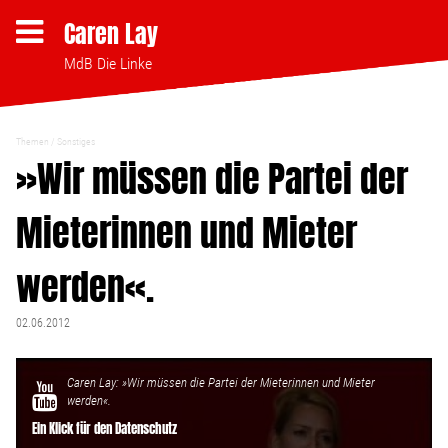
Caren Lay
MdB Die Linke
Themen
Sonstiges
Themen
»Wir müssen die Partei der
Mieterinnen und Mieter
Bezahlbares Wohnen
werden«.
Clubsterben stoppen
02.06.2012
Strukturwandel
Caren Lay: »Wir müssen die Partei der Mieterinnen und Mieter
Bodenpolitik
werden«.
Ein Klick für den Datenschutz