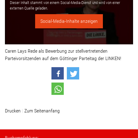
Linke Zukunftsdebatte
Dieser Inhalt stammt von einem Social-Media-Dienst und wird von einer
externen Quelle geladen.
Sonstiges
Social-Media-Inhalte anzeigen
Wahlkreis
Caren Lays Rede als Bewerbung zur stellvertretenden
Pressemitteilungen
Parteivorsitzenden auf dem Göttinger Parteitag der LINKEN!
Presse
Pressebilder
Drucken
Zum Seitenanfang
Service
Termine
Buchempfehlung: