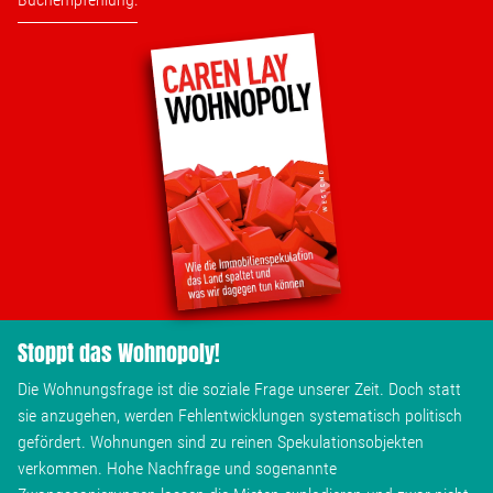
Stellenangebot
Kontakt
Team
Transparenz
Mediathek
Stoppt das Wohnopoly!
Über mich
Die Wohnungsfrage ist die soziale Frage unserer Zeit. Doch statt
sie anzugehen, werden Fehlentwicklungen systematisch politisch
gefördert. Wohnungen sind zu reinen Spekulationsobjekten
Lebenslauf
verkommen. Hohe Nachfrage und sogenannte