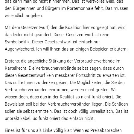
das kann man so nicht hinnehmen. Das ist wertvolles Geld, das
den Bürgerinnen und Bürgern im Portemonnaie fehlt. Das müssen
Stellenangebot
wir endlich angehen.
Mit dem Gesetzentwurf, den die Koalition hier vorgelegt hat, wird
Kontakt
das leider nicht geändert. Dieser Gesetzentwurf ist reine
Symbolpolitik. Dieser Gesetzentwurf ist einfach nur
Team
Augenwischerei. Ich will Ihnen das an einigen Beispielen erläutern:
Erstens: die angebliche Stärkung der Verbraucherverbände im
Transparenz
Kartellrecht. Die Verbraucherverbände selbst sagen, dass durch
diesen Gesetzentwurf kein messbarer Fortschritt zu erwarten ist.
Das sollte Ihnen zu denken geben. Die Möglichkeiten, die Sie den
Mediathek
Verbraucherverbänden einräumen, werden nicht greifen. Wir
wissen doch, dass das in der Realität so nicht funktioniert. Die
Über mich
Beweislast soll bei den Verbraucherverbänden liegen. Die Schäden
sollen sie selbst ermitteln. Das ist doch völlig unrealistisch. Das ist
unpraktikabel. So funktioniert das einfach nicht.
Lebenslauf
Eines ist für uns als Linke völlig klar: Wenn es Preisabsprachen