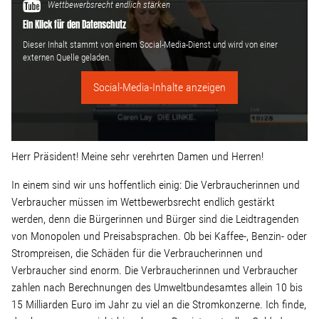
Linke Zukunftsdebatte
Wettbewerbsrecht endlich stärken
Ein Klick für den Datenschutz
Sonstiges
Dieser Inhalt stammt von einem Social-Media-Dienst und wird von einer
externen Quelle geladen.
Wahlkreis
Social-Media-Inhalte anzeigen
Pressemitteilungen
Herr Präsident! Meine sehr verehrten Damen und Herren!
Presse
In einem sind wir uns hoffentlich einig: Die Verbraucherinnen und
Verbraucher müssen im Wettbewerbsrecht endlich gestärkt
werden, denn die Bürgerinnen und Bürger sind die Leidtragenden
Pressebilder
von Monopolen und Preisabsprachen. Ob bei Kaffee-, Benzin- oder
Strompreisen, die Schäden für die Verbraucherinnen und
Service
Verbraucher sind enorm. Die Verbraucherinnen und Verbraucher
zahlen nach Berechnungen des Umweltbundesamtes allein 10 bis
15 Milliarden Euro im Jahr zu viel an die Stromkonzerne. Ich finde,
Termine