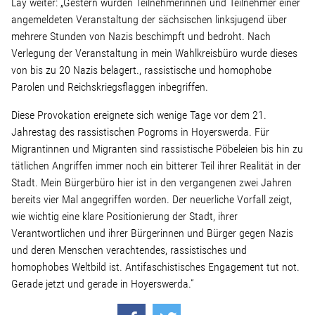
Lay weiter: „Gestern wurden Teilnehmerinnen und Teilnehmer einer
Linke Zukunftsdebatte
angemeldeten Veranstaltung der sächsischen linksjugend über
mehrere Stunden von Nazis beschimpft und bedroht. Nach
Sonstiges
Verlegung der Veranstaltung in mein Wahlkreisbüro wurde dieses
von bis zu 20 Nazis belagert., rassistische und homophobe
Wahlkreis
Parolen und Reichskriegsflaggen inbegriffen.
Diese Provokation ereignete sich wenige Tage vor dem 21.
Jahrestag des rassistischen Pogroms in Hoyerswerda. Für
Pressemitteilungen
Migrantinnen und Migranten sind rassistische Pöbeleien bis hin zu
tätlichen Angriffen immer noch ein bitterer Teil ihrer Realität in der
Presse
Stadt. Mein Bürgerbüro hier ist in den vergangenen zwei Jahren
bereits vier Mal angegriffen worden. Der neuerliche Vorfall zeigt,
wie wichtig eine klare Positionierung der Stadt, ihrer
Pressebilder
Verantwortlichen und ihrer Bürgerinnen und Bürger gegen Nazis
und deren Menschen verachtendes, rassistisches und
Service
homophobes Weltbild ist. Antifaschistisches Engagement tut not.
Gerade jetzt und gerade in Hoyerswerda.“
Termine