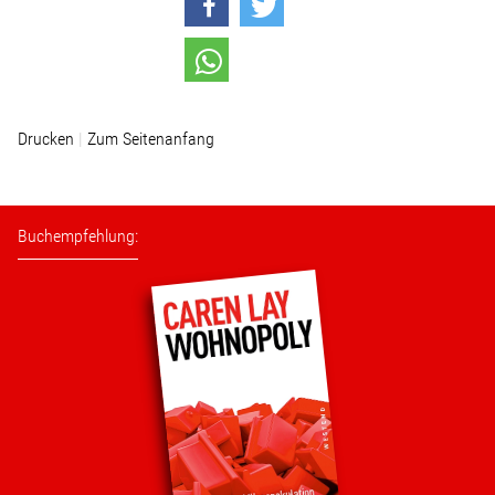
Stellenangebot
Kontakt
Drucken
Zum Seitenanfang
Team
Buchempfehlung:
Transparenz
Mediathek
Über mich
Lebenslauf