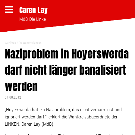
Caren Lay
MdB Die Linke
Wahlkreis
Pressemitteilungen
Themen
Naziproblem in Hoyerswerda
darf nicht länger banalisiert
Bezahlbares Wohnen
werden
Clubsterben stoppen
31.08.2012
Strukturwandel
„Hoyerswerda hat ein Naziproblem, das nicht verharmlost und
ignoriert werden darf.“, erklärt die Wahlkreisabgeordnete der
Bodenpolitik
LINKEN, Caren Lay (MdB).