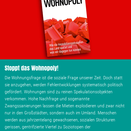
Wohnopoly
Das Buch
Leseprobe
Pressestimmen
Stoppt das Wohnopoly!
Bestellen
Die Wohnungsfrage ist die soziale Frage unserer Zeit. Doch statt
sie anzugehen, werden Fehlentwicklungen systematisch politisch
gefördert. Wohnungen sind zu reinen Spekulationsobjekten
verkommen. Hohe Nachfrage und sogenannte
Zwangssanierungen lassen die Mieten explodieren und zwar nicht
nur in den Großstädten, sondern auch im Umland. Menschen
werden aus jahrzentelang gewachsenen, sozialen Strukturen
gerissen, gentrifzierte Viertel zu Soziotopen der