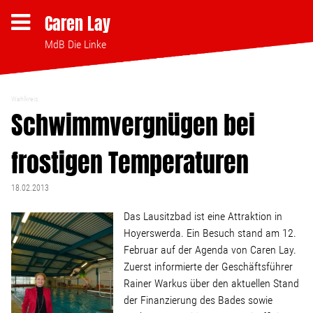
Caren Lay
MdB Die Linke
Wahlkreis
Themen
Schwimmvergnügen bei
frostigen Temperaturen
Bezahlbares Wohnen
18.02.2013
Clubsterben stoppen
Das Lausitzbad ist eine Attraktion in
Hoyerswerda. Ein Besuch stand am 12.
Strukturwandel
Februar auf der Agenda von Caren Lay.
Zuerst informierte der Geschäftsführer
Bodenpolitik
Rainer Warkus über den aktuellen Stand
der Finanzierung des Bades sowie