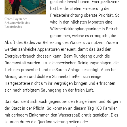
Linke Zukunftsdebatte
geplante Investitionen. Energieeffizienz
hat bei der steten Erneuerung der
Freizeiteinrichtung oberste Priorität. So
Sonstiges
Caren Lay in der
wird in den nächsten Monaten eine
Schwimmhalle des
Lausitzbades
Wärmerückkopplungsanlage in Betrieb
Wahlkreis
genommen, welche es ermöglicht, die
Abluft des Bades zur Beheizung des Wassers zu nutzen. Zudem
werden zahlreiche Apparaturen erneuert, damit das Bad den
Pressemitteilungen
Energieverbrauch drosseln kann. Beim Rundgang durch die
Badeanstalt wurden u.a. die chemischen Reinigungsanlagen, die
Presse
Turbinen präsentiert und die Sauna-Anlage besichtigt. Auch bei
Minusgraden und dichtem Schneefall ließen sich einige
Hartgesottene nicht um ihr Vergnügen bringen und erfrischten
Pressebilder
sich nach erfolgtem Saunagang an der freien Luft.
Das Bad sieht sich auch gegenüber den Bürgerinnen und Bürgern
Service
der Stadt in der Pflicht. So konnten an diesem Tag 100 Familien
mit geringem Einkommen den Wasserspaß gratis genießen. Dies
ist auch durch die Querfinanzierung seitens der
Termine