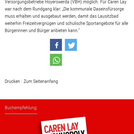
Versorgungsbetriebe Hoyerswerda (VBH) möglich. Für Caren Lay
war nach dem Rundgang klar: „Die kommunale Daseinsfürsorge
Stellenangebot
muss erhalten und ausgebaut werden, damit das Lausitzbad
weiterhin Freizeitvergnügen und schulische Sportangebote für alle
Bürgerinnen und Bürger anbieten kann.“
Kontakt
Team
Transparenz
Drucken
Zum Seitenanfang
Mediathek
Über mich
Buchempfehlung:
Lebenslauf