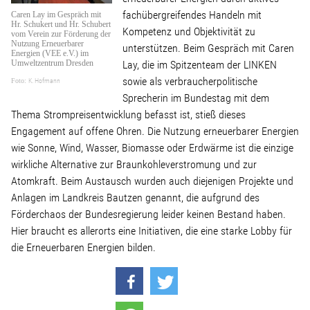
Linke Zukunftsdebatte
fachübergreifendes Handeln mit
Caren Lay im Gespräch mit
Hr. Schukert und Hr. Schubert
Kompetenz und Objektivität zu
vom Verein zur Förderung der
Sonstiges
Nutzung Erneuerbarer
unterstützen. Beim Gespräch mit Caren
Energien (VEE e.V.) im
Lay, die im Spitzenteam der LINKEN
Umweltzentrum Dresden
Wahlkreis
sowie als verbraucherpolitische
K. Hofmann
Sprecherin im Bundestag mit dem
Thema Strompreisentwicklung befasst ist, stieß dieses
Pressemitteilungen
Engagement auf offene Ohren. Die Nutzung erneuerbarer Energien
wie Sonne, Wind, Wasser, Biomasse oder Erdwärme ist die einzige
wirkliche Alternative zur Braunkohleverstromung und zur
Presse
Atomkraft. Beim Austausch wurden auch diejenigen Projekte und
Anlagen im Landkreis Bautzen genannt, die aufgrund des
Förderchaos der Bundesregierung leider keinen Bestand haben.
Pressebilder
Hier braucht es allerorts eine Initiativen, die eine starke Lobby für
die Erneuerbaren Energien bilden.
Service
Termine