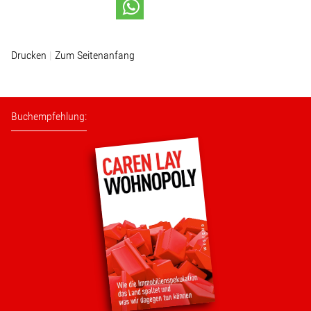
Stellenangebot
Drucken
Zum Seitenanfang
Kontakt
Team
Buchempfehlung:
Transparenz
Mediathek
Über mich
Lebenslauf