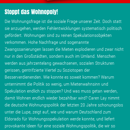
Wohnopoly
Stoppt das Wohnopoly!
Die Wohnungsfrage ist die soziale Frage unserer Zeit. Doch statt
Das Buch
sie anzugehen, werden Fehlentwicklungen systematisch politisch
gefördert. Wohnungen sind zu reinen Spekulationsobjekten
Leseprobe
verkommen. Hohe Nachfrage und sogenannte
Zwangssanierungen lassen die Mieten explodieren und zwar nicht
nur in den Großstädten, sondern auch im Umland. Menschen
Pressestimmen
werden aus jahrzentelang gewachsenen, sozialen Strukturen
gerissen, gentrifzierte Viertel zu Soziotopen der
Bestellen
Besserverdienenden. Wie konnte es soweit kommen? Warum
unternimmt die Politik so wenig, um Mietenwahnsinn und
Spekulation endlich zu stoppen? Und was muss getan werden,
damit Wohnen endlich wieder bezahlbar wird? Caren Lay nimmt
die deutsche Wohnungspolitik der letzten 20 Jahre schonungslos
unter die Lupe, zeigt auf, wie und warum Deutschland zum
Eldorado für Wohnungsspekulation werde konnte, und liefert
provokante Ideen für eine soziale Wohnungspolitik, die wir so