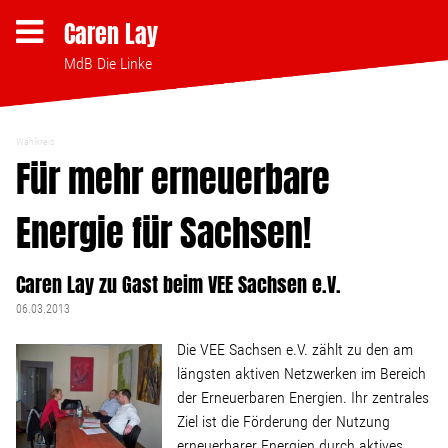
Caren Lay
MdB Die Linke
Wahlkreis
Themen
Für mehr erneuerbare
Energie für Sachsen!
Bezahlbares Wohnen
Caren Lay zu Gast beim VEE Sachsen e.V.
Clubsterben stoppen
06.03.2013
Strukturwandel
Die VEE Sachsen e.V. zählt zu den am
längsten aktiven Netzwerken im Bereich
Bodenpolitik
der Erneuerbaren Energien. Ihr zentrales
Ziel ist die Förderung der Nutzung
erneuerbarer Energien durch aktives