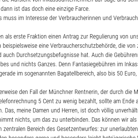
, dann ist das doch eine einzige Farce.
s muss im Interesse der Verbraucherinnen und Verbrauche
n als erste Fraktion einen Antrag zur Regulierung von u
n beispielsweise eine Verbraucherschutzbehörde, die von z
d auch Durchsetzungsbefugnisse hat. Auch die Gebühren
albes und nichts Ganzes. Denn Fantasiegebühren im Inkas
l gerade im sogenannten Bagatellbereich, also bis 50 Eur
erweise den Fall der Münchner Rentnerin, der durch die M
Telefonrechnung 5 Cent zu wenig bezahlt, sollte am Ende 
. Das, meine Damen und Herren, ist doch völlig unverhält
immt nichts, um das zu unterbinden. Das können wir als L
zentralen Bereich des Gesetzentwurfes: zur unerlaubten
rden besonders gerne und besonders leicht betrügerische 