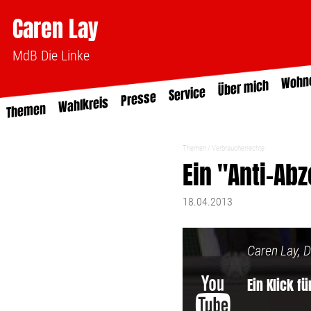
Caren Lay
MdB Die Linke
Wohn
Über mich
Service
Presse
Wahlkreis
Themen
Themen
Verbraucherrechte
Ein "Anti-Ab
18.04.2013
Caren Lay, D
Ein Klick f