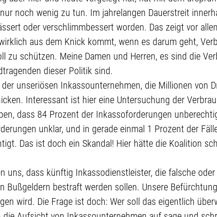
 nur noch wenig zu tun. Im jahrelangen Dauerstreit innerha
ssert oder verschlimmbessert worden. Das zeigt vor allen
wirklich aus dem Knick kommt, wenn es darum geht, Ver
ll zu schützen. Meine Damen und Herren, es sind die Ve
dtragenden dieser Politik sind.
r unseriösen Inkassounternehmen, die Millionen von Dr
icken. Interessant ist hier eine Untersuchung der Verbra
eben, dass 84 Prozent der Inkassoforderungen unberechtig
rderungen unklar, und in gerade einmal 1 Prozent der Fäll
gt. Das ist doch ein Skandal! Hier hätte die Koalition sch
n uns, dass künftig Inkassodienstleister, die falsche oder
n Bußgeldern bestraft werden sollen. Unsere Befürchtung 
ngen wird. Die Frage ist doch: Wer soll das eigentlich übe
 die Aufsicht von Inkassounternehmen auf sage und sch