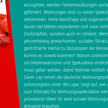
anzugehen, werden Fehlentwicklungen syste
gefördert. Wohnungen sind zu reinen Spekul
verkommen. Hohe Nachfrage und sogenann
lassen die Mieten explodieren und zwar nich
Großstädten, sondern auch im Umland. Men
jahrzentelang gewachsenen, sozialen Struktu
gentrifzierte Viertel zu Soziotopen der Bess
konnte es soweit kommen? Warum unternimmt
um Mietenwahnsinn und Spekulation endlic
muss getan werden, damit Wohnen endlich w
Caren Lay nimmt die deutsche Wohnungspolit
schonungslos unter die Lupe, zeigt auf, wi
zum Eldorado für Wohnungsspekulation werde
provokante Ideen für eine soziale Wohnungspo
dringend brauchen.