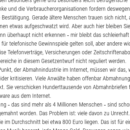
nke und die Verbraucherorganisationen fordern deswegen
e Bestätigung. Gerade ältere Menschen trauen sich nicht,
nen etwas aufgeschwatzt wird. Aber auch hier bleiben Si
ann überhaupt nicht erkennen ‑ mir bleibt das schleierhaft
g für telefonische Gewinnspiele gelten soll, aber andere w
eise Telefonverträge, Versicherungen oder Zeitschriftenab
ereiche in diesem Gesetzentwurf nicht reguliert werden.
unkt, der Abmahnindustrie im Internet, müssen wir das, 
leider kritisieren. Viele Anwälte haben offenbar Abmahnung
t. Sie verschicken Hunderttausende von Abmahnbriefen f
ware aus dem Internet.
ung ‑ das sind mehr als 4 Millionen Menschen ‑ sind sch
gemahnt worden. Das Problem ist: viele davon zu Unrecht
ie im Durchschnitt bei etwa 800 Euro liegen. Das ist für e