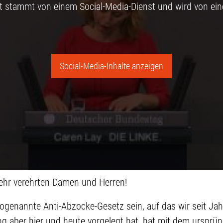
lt stammt von einem Social-Media-Dienst und wird von ein
Social-Media-Inhalte anzeigen
sehr verehrten Damen und Herren!
 sogenannte Anti-Abzocke-Gesetz sein, auf das wir seit Ja
g aber hier und heute vorgelegt hat, hat mit dem ursprü