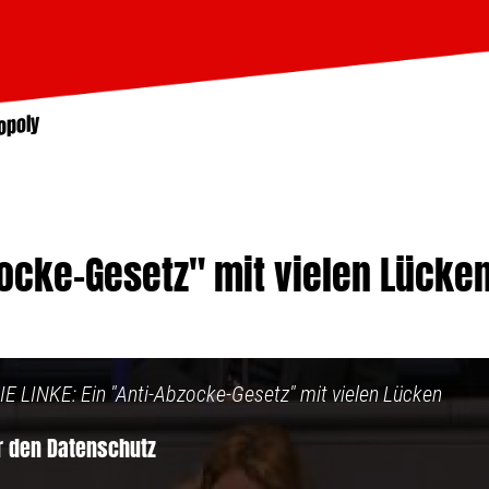
opoly
zocke-Gesetz" mit vielen Lücke
IE LINKE: Ein "Anti-Abzocke-Gesetz" mit vielen Lücken
ür den Datenschutz