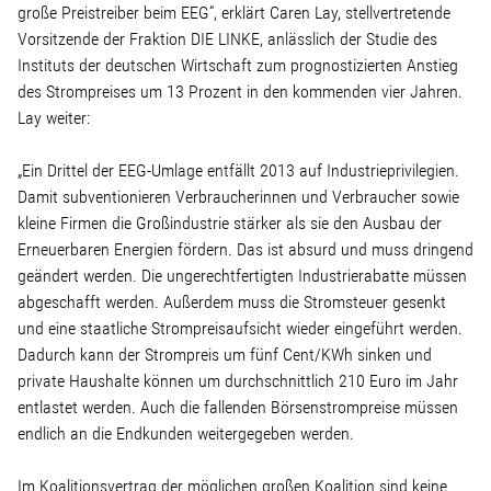
Linke Zukunftsdebatte
große Preistreiber beim EEG“, erklärt Caren Lay, stellvertretende
Vorsitzende der Fraktion DIE LINKE, anlässlich der Studie des
Instituts der deutschen Wirtschaft zum prognostizierten Anstieg
Sonstiges
des Strompreises um 13 Prozent in den kommenden vier Jahren.
Lay weiter:
Wahlkreis
„Ein Drittel der EEG-Umlage entfällt 2013 auf Industrieprivilegien.
Damit subventionieren Verbraucherinnen und Verbraucher sowie
Pressemitteilungen
kleine Firmen die Großindustrie stärker als sie den Ausbau der
Erneuerbaren Energien fördern. Das ist absurd und muss dringend
Presse
geändert werden. Die ungerechtfertigten Industrierabatte müssen
abgeschafft werden. Außerdem muss die Stromsteuer gesenkt
und eine staatliche Strompreisaufsicht wieder eingeführt werden.
Pressebilder
Dadurch kann der Strompreis um fünf Cent/KWh sinken und
private Haushalte können um durchschnittlich 210 Euro im Jahr
Service
entlastet werden. Auch die fallenden Börsenstrompreise müssen
endlich an die Endkunden weitergegeben werden.
Termine
Im Koalitionsvertrag der möglichen großen Koalition sind keine