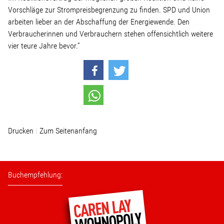
Vorschläge zur Strompreisbegrenzung zu finden. SPD und Union
arbeiten lieber an der Abschaffung der Energiewende. Den
Stellenangebot
Verbraucherinnen und Verbrauchern stehen offensichtlich weitere
vier teure Jahre bevor.“
Kontakt
Team
Transparenz
Drucken
Zum Seitenanfang
Mediathek
Über mich
Buchempfehlung:
Lebenslauf