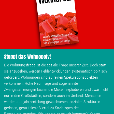
Wohnopoly
Das Buch
Leseprobe
Pressestimmen
Stoppt das Wohnopoly!
Bestellen
Die Wohnungsfrage ist die soziale Frage unserer Zeit. Doch statt
sie anzugehen, werden Fehlentwicklungen systematisch politisch
gefördert. Wohnungen sind zu reinen Spekulationsobjekten
verkommen. Hohe Nachfrage und sogenannte
Zwangssanierungen lassen die Mieten explodieren und zwar nicht
nur in den Großstädten, sondern auch im Umland. Menschen
werden aus jahrzentelang gewachsenen, sozialen Strukturen
gerissen, gentrifzierte Viertel zu Soziotopen der
Besserverdienenden. Wie konnte es soweit kommen? Warum