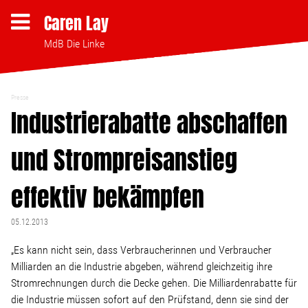
Caren Lay
MdB Die Linke
Presse
Themen
Industrierabatte abschaffen
und Strompreisanstieg
Bezahlbares Wohnen
effektiv bekämpfen
Clubsterben stoppen
05.12.2013
Strukturwandel
„Es kann nicht sein, dass Verbraucherinnen und Verbraucher
Milliarden an die Industrie abgeben, während gleichzeitig ihre
Bodenpolitik
Stromrechnungen durch die Decke gehen. Die Milliardenrabatte für
die Industrie müssen sofort auf den Prüfstand, denn sie sind der