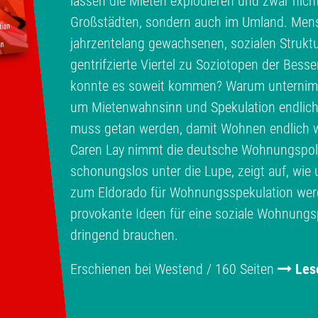
lassen die Mieten explodieren und zwar nich
Großstädten, sondern auch im Umland. Men
jahrzentelang gewachsenen, sozialen Struktu
gentrifzierte Viertel zu Soziotopen der Bess
konnte es soweit kommen? Warum unternimmt
um Mietenwahnsinn und Spekulation endlic
muss getan werden, damit Wohnen endlich w
Caren Lay nimmt die deutsche Wohnungspolit
schonungslos unter die Lupe, zeigt auf, wi
zum Eldorado für Wohnungsspekulation werde
provokante Ideen für eine soziale Wohnungspo
dringend brauchen.
Erschienen bei Westend / 160 Seiten
Les