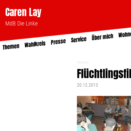
Caren Lay
MdB Die Linke
Wohn
Über mich
Service
Presse
Wahlkreis
Themen
Wahlkreis
Flüchtlingsf
20.12.2013