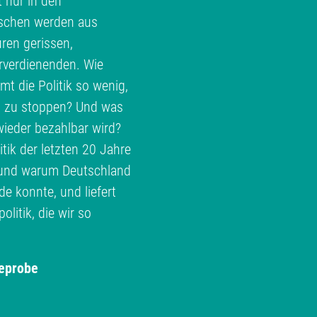
t nur in den
schen werden aus
ren gerissen,
erverdienenden. Wie
 die Politik so wenig,
h zu stoppen? Und was
ieder bezahlbar wird?
ik der letzten 20 Jahre
e und warum Deutschland
 konnte, und liefert
litik, die wir so
eprobe