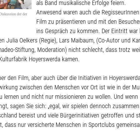
als Band musikalische Erfolge feiern.
Anwesend waren auch die RegisseurInnen
Diskussion der der
Film zu präsentieren und mit den Besuch
ins Gespräch zu kommen. Der Eintritt war
n Julia Oelkers (Regie), Lars Maibaum, (Co-Autor und Ka
adeo-Stiftung, Moderation) nicht schlecht, dass trotz we
 Kulturfabrik Hoyerswerda kamen.
r den Film, aber auch über die Initiativen in Hoyerswerda
irkung zwischen den Menschen vor Ort ist wie in der Mus
n zu lernen und nicht nur missionieren zu wollen. Und wenn
ngt, sagen Sie sich: „egal, wir spielen dennoch zusammen
schland bereist und viele Bürgerinitiativen getroffen und st
, dass nur versicherte Menschen in Sportclubs gemeinsam