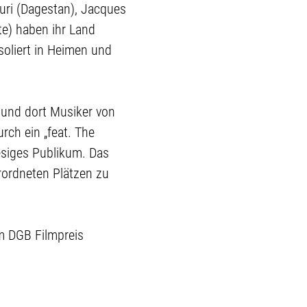
Nuri (Dagestan), Jacques
te) haben ihr Land
Isoliert in Heimen und
 und dort Musiker von
ch ein „feat. The
esiges Publikum. Das
rordneten Plätzen zu
.
m DGB Filmpreis