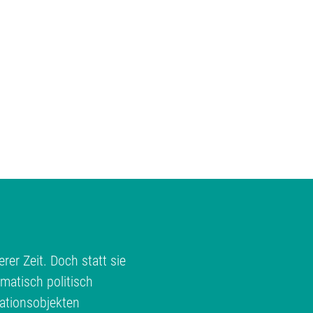
rer Zeit. Doch statt sie
matisch politisch
ationsobjekten