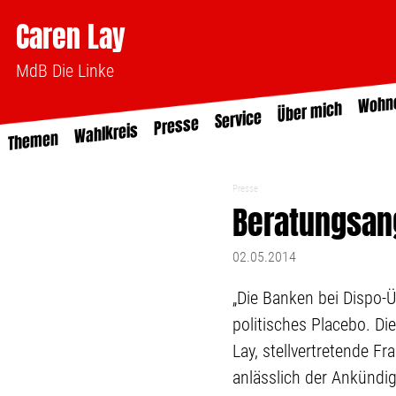
Caren Lay
MdB Die Linke
Wohn
Über mich
Service
Presse
Wahlkreis
Themen
Presse
Beratungsang
02.05.2014
„Die Banken bei Dispo-Ü
politisches Placebo. Di
Lay, stellvertretende F
anlässlich der Ankündi