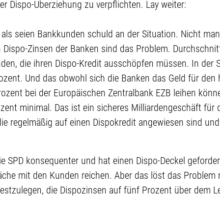
er Dispo-Überziehung zu verpflichten. Lay weiter:
n, als seien Bankkunden schuld an der Situation. Nicht m
 Dispo-Zinsen der Banken sind das Problem. Durchschnitt
en, die ihren Dispo-Kredit ausschöpfen müssen. In der S
ozent. Und das obwohl sich die Banken das Geld für den h
rozent bei der Europäischen Zentralbank EZB leihen können
ozent minimal. Das ist ein sicheres Milliardengeschäft für
ie regelmäßig auf einen Dispokredit angewiesen sind und 
ie SPD konsequenter und hat einen Dispo-Deckel gefordert
che mit den Kunden reichen. Aber das löst das Problem n
festzulegen, die Dispozinsen auf fünf Prozent über dem L