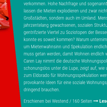
verkommen. Hohe Nachfrage und sogenann
lassen die Mieten explodieren und zwar nich
Großstädten, sondern auch im Umland. Men
jahrzentelang gewachsenen, sozialen Struktu
gentrifzierte Viertel zu Soziotopen der Bess
konnte es soweit kommen? Warum unternimmt
um Mietenwahnsinn und Spekulation endlic
muss getan werden, damit Wohnen endlich w
Caren Lay nimmt die deutsche Wohnungspolit
schonungslos unter die Lupe, zeigt auf, wi
zum Eldorado für Wohnungsspekulation werde
provokante Ideen für eine soziale Wohnungspo
dringend brauchen.
Erschienen bei Westend / 160 Seiten
Les