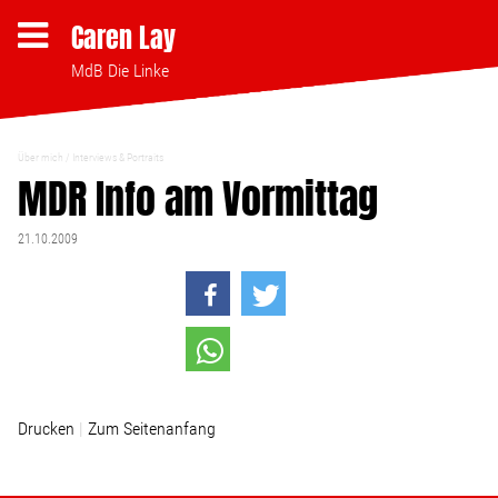
Caren Lay
MdB Die Linke
Über mich
Interviews & Portraits
Themen
MDR Info am Vormittag
21.10.2009
Bezahlbares Wohnen
Clubsterben stoppen
Strukturwandel
Drucken
Zum Seitenanfang
Bodenpolitik