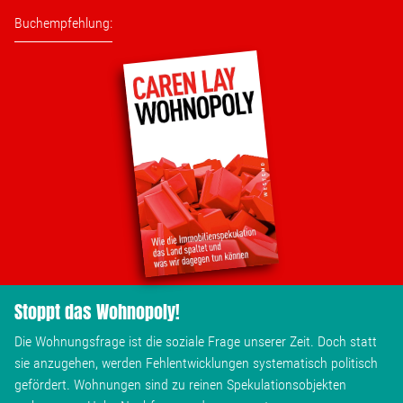
Linke Zukunftsdebatte
Buchempfehlung:
Sonstiges
Wahlkreis
Pressemitteilungen
Presse
Pressebilder
Stoppt das Wohnopoly!
Service
Die Wohnungsfrage ist die soziale Frage unserer Zeit. Doch statt
sie anzugehen, werden Fehlentwicklungen systematisch politisch
gefördert. Wohnungen sind zu reinen Spekulationsobjekten
Termine