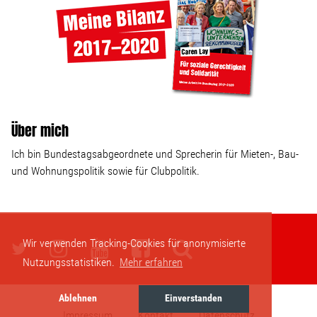
Wohnopoly
Das Buch
Leseprobe
Über mich
Pressestimmen
Ich bin Bundestagsabgeordnete und Sprecherin für Mieten-, Bau-
und Wohnungspolitik sowie für Clubpolitik.
Bestellen
Wir verwenden Tracking-Cookies für anonymisierte
Nutzungsstatistiken.
Mehr erfahren
Ablehnen
Einverstanden
Impressum
Kontakt
Datenschutz