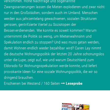
verkommen. Hohe Nachfrage und sogenannte
Zwangssanierungen lassen die Mieten explodieren und zwar nicht
Stellenangebot
nur in den Großstädten, sondern auch im Umland. Menschen
werden aus jahrzentelang gewachsenen, sozialen Strukturen
gerissen, gentrifzierte Viertel zu Soziotopen der
Kontakt
Besserverdienenden. Wie konnte es soweit kommen? Warum
unternimmt die Politik so wenig, um Mietenwahnsinn und
Team
Spekulation endlich zu stoppen? Und was muss getan werden,
damit Wohnen endlich wieder bezahlbar wird? Caren Lay nimmt
die deutsche Wohnungspolitik der letzten 20 Jahre schonungslos
Transparenz
unter die Lupe, zeigt auf, wie und warum Deutschland zum
Eldorado für Wohnungsspekulation werde konnte, und liefert
Mediathek
provokante Ideen für eine soziale Wohnungspolitik, die wir so
dringend brauchen.
Über mich
Erschienen bei Westend / 160 Seiten
Leseprobe
Lebenslauf