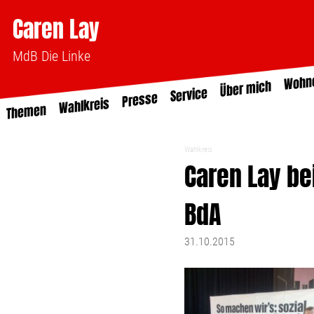
Caren Lay
MdB Die Linke
Wohn
Über mich
Service
Presse
Wahlkreis
Themen
Wahlkreis
Caren Lay bei
BdA
31.10.2015