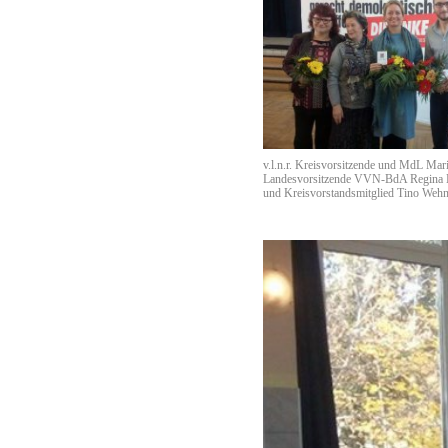
v.l.n.r. Kreisvorsitzende und MdL Mar
Landesvorsitzende VVN-BdA Regina E
und Kreisvorstandsmitglied Tino Wehn