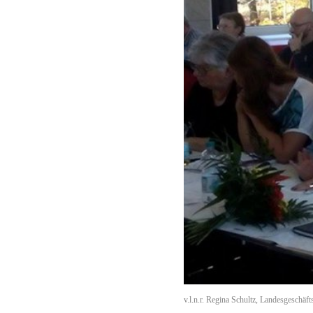
v.l.n.r. Regina Schultz, Landesgeschäf