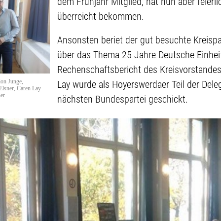
dem Frühjahr Mitglied, hat nun aber feierl
überreicht bekommen.
Ansonsten beriet der gut besuchte Kreispa
über das Thema 25 Jahre Deutsche Einhe
Rechenschaftsbericht des Kreisvorstandes
ion Junge,
Lay wurde als Hoyerswerdaer Teil der Del
lsner, Caren Lay
er
nächsten Bundespartei geschickt.