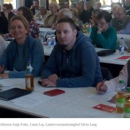
tsführerin Antje Feiks, Caren Lay, Landesvorstandsmitglied Silvio Lang