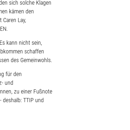
den sich solche Klagen
mmen kämen den
t Caren Lay,
KEN.
Es kann nicht sein,
e Abkommen schaffen
ressen des Gemeinwohls.
ng für den
z- und
ennen, zu einer Fußnote
 - deshalb: TTIP und