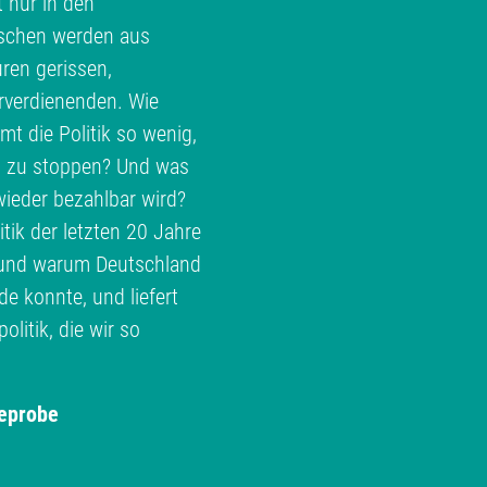
t nur in den
schen werden aus
ren gerissen,
erverdienenden. Wie
 die Politik so wenig,
h zu stoppen? Und was
ieder bezahlbar wird?
ik der letzten 20 Jahre
e und warum Deutschland
 konnte, und liefert
litik, die wir so
eprobe