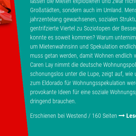
lassen die Mieten explodieren und zwar nich
Großstädten, sondern auch im Umland. Men
jahrzentelang gewachsenen, sozialen Struktu
gentrifzierte Viertel zu Soziotopen der Bess
konnte es soweit kommen? Warum unternimmt
um Mietenwahnsinn und Spekulation endlic
muss getan werden, damit Wohnen endlich w
Caren Lay nimmt die deutsche Wohnungspolit
schonungslos unter die Lupe, zeigt auf, wi
zum Eldorado für Wohnungsspekulation werde
provokante Ideen für eine soziale Wohnungspo
dringend brauchen.
Erschienen bei Westend / 160 Seiten
Les