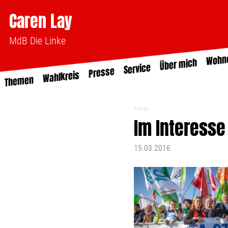
Caren Lay
MdB Die Linke
Wohn
Über mich
Service
Presse
Wahlkreis
Themen
Presse
Im Interesse
15.03.2016