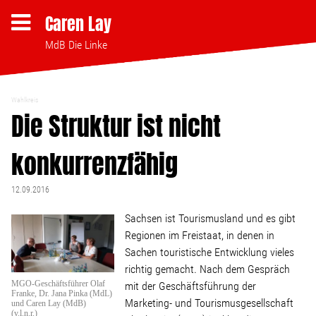
Caren Lay
MdB Die Linke
Wahlkreis
Themen
Die Struktur ist nicht
konkurrenzfähig
Bezahlbares Wohnen
12.09.2016
Clubsterben stoppen
Sachsen ist Tourismusland und es gibt
Regionen im Freistaat, in denen in
Strukturwandel
Sachen touristische Entwicklung vieles
richtig gemacht. Nach dem Gespräch
Bodenpolitik
MGO-Geschäftsführer Olaf
mit der Geschäftsführung der
Franke, Dr. Jana Pinka (MdL)
Marketing- und Tourismusgesellschaft
und Caren Lay (MdB)
(v.l.n.r.)