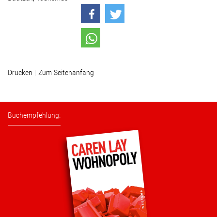
Stellenangebot
Kontakt
Drucken
Zum Seitenanfang
Team
Transparenz
Buchempfehlung:
Mediathek
Über mich
Lebenslauf