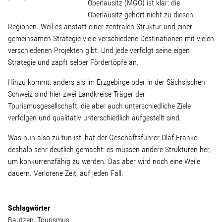
Linke Zukunftsdebatte
Oberlausitz (MGO) ist klar: die
Oberlausitz gehört nicht zu diesen
Regionen. Weil es anstatt einer zentralen Struktur und einer
Sonstiges
gemeinsamen Strategie viele verschiedene Destinationen mit vielen
verschiedenen Projekten gibt. Und jede verfolgt seine eigen
Wahlkreis
Strategie und zapft selber Fördertöpfe an.
Hinzu kommt: anders als im Erzgebirge oder in der Sächsischen
Pressemitteilungen
Schweiz sind hier zwei Landkreise Träger der
Tourismusgesellschaft, die aber auch unterschiedliche Ziele
verfolgen und qualitativ unterschiedlich aufgestellt sind.
Presse
Was nun also zu tun ist, hat der Geschäftsführer Olaf Franke
deshalb sehr deutlich gemacht: es müssen andere Strukturen her,
Pressebilder
um konkurrenzfähig zu werden. Das aber wird noch eine Weile
dauern. Verlorene Zeit, auf jeden Fall.
Service
Schlagwörter
Termine
Bautzen
Tourismus