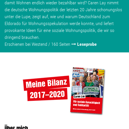
damit Wohnen endlich wieder bezahlbar wird? Caren Lay nimmt
Wohnopoly
die deutsche Wohnungspolitik der letzten 20 Jahre schonungslos
unter die Lupe, zeigt auf, wie und warum Deutschland zum
Das Buch
Eldorado für Wohnungsspekulation werde konnte, und liefert
provokante Ideen für eine soziale Wohnungspolitik, die wir so
dringend brauchen.
Leseprobe
Erschienen bei Westend / 160 Seiten
Leseprobe
Pressestimmen
Bestellen
Über mich