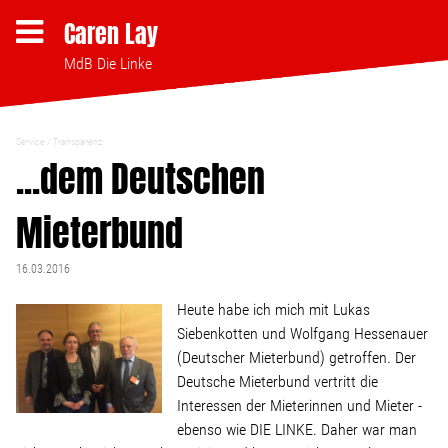
Caren Lay
MdB Die Linke
Service
Transparenz
Themen
...dem Deutschen
Mieterbund
Bezahlbares Wohnen
16.03.2016
Clubsterben stoppen
Heute habe ich mich mit Lukas
Siebenkotten und Wolfgang Hessenauer
Strukturwandel
(Deutscher Mieterbund) getroffen. Der
Deutsche Mieterbund vertritt die
Bodenpolitik
Interessen der Mieterinnen und Mieter -
ebenso wie DIE LINKE. Daher war man