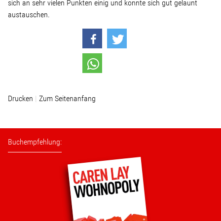
Linke Zukunftsdebatte
sich an sehr vielen Punkten einig und konnte sich gut gelaunt
austauschen.
Sonstiges
Wahlkreis
Pressemitteilungen
Drucken
Zum Seitenanfang
Presse
Buchempfehlung:
Pressebilder
Service
Termine