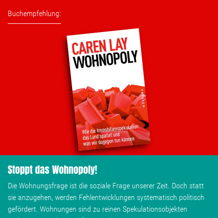
Wohnopoly
Buchempfehlung:
Das Buch
Leseprobe
Pressestimmen
Bestellen
Stoppt das Wohnopoly!
Die Wohnungsfrage ist die soziale Frage unserer Zeit. Doch statt
sie anzugehen, werden Fehlentwicklungen systematisch politisch
gefördert. Wohnungen sind zu reinen Spekulationsobjekten