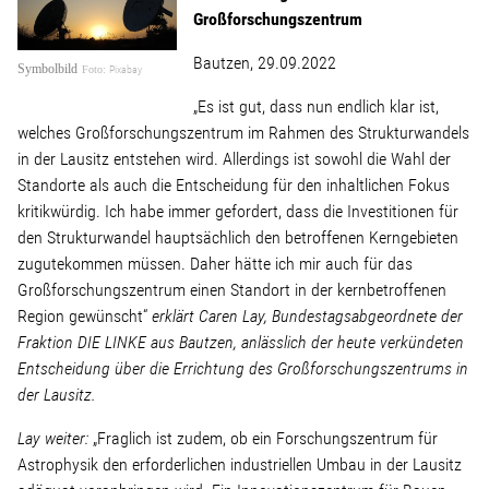
Linke Zukunftsdebatte
Großforschungszentrum
Bautzen, 29.09.2022
Sonstiges
Symbolbild
Pixabay
„Es ist gut, dass nun endlich klar ist,
Wahlkreis
welches Großforschungszentrum im Rahmen des Strukturwandels
in der Lausitz entstehen wird. Allerdings ist sowohl die Wahl der
Standorte als auch die Entscheidung für den inhaltlichen Fokus
Pressemitteilungen
kritikwürdig. Ich habe immer gefordert, dass die Investitionen für
den Strukturwandel hauptsächlich den betroffenen Kerngebieten
zugutekommen müssen. Daher hätte ich mir auch für das
Presse
Großforschungszentrum einen Standort in der kernbetroffenen
Region gewünscht“
erklärt Caren Lay, Bundestagsabgeordnete der
Fraktion DIE LINKE aus Bautzen, anlässlich der heute verkündeten
Pressebilder
Entscheidung über die Errichtung des Großforschungszentrums in
der Lausitz.
Service
Lay weiter:
„Fraglich ist zudem, ob ein Forschungszentrum für
Astrophysik den erforderlichen industriellen Umbau in der Lausitz
Termine