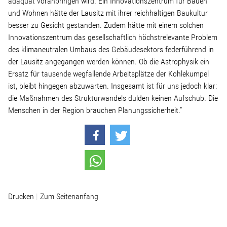
adäquat voranbringen wird. Ein Innovationszentrum für Bauen
und Wohnen hätte der Lausitz mit ihrer reichhaltigen Baukultur
Stellenangebot
besser zu Gesicht gestanden. Zudem hätte mit einem solchen
Innovationszentrum das gesellschaftlich höchstrelevante Problem
des klimaneutralen Umbaus des Gebäudesektors federführend in
Kontakt
der Lausitz angegangen werden können. Ob die Astrophysik ein
Ersatz für tausende wegfallende Arbeitsplätze der Kohlekumpel
Team
ist, bleibt hingegen abzuwarten. Insgesamt ist für uns jedoch klar:
die Maßnahmen des Strukturwandels dulden keinen Aufschub. Die
Menschen in der Region brauchen Planungssicherheit.“
Transparenz
Mediathek
Über mich
Drucken
Zum Seitenanfang
Lebenslauf