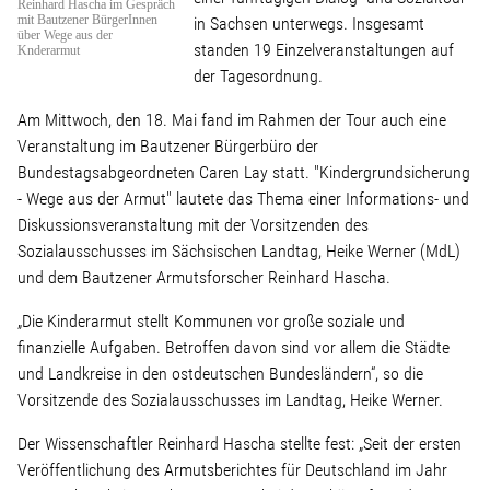
Linke Zukunftsdebatte
Reinhard Hascha im Gespräch
mit Bautzener BürgerInnen
in Sachsen unterwegs. Insgesamt
über Wege aus der
standen 19 Einzelveranstaltungen auf
Knderarmut
Sonstiges
der Tagesordnung.
Am Mittwoch, den 18. Mai fand im Rahmen der Tour auch eine
Wahlkreis
Veranstaltung im Bautzener Bürgerbüro der
Bundestagsabgeordneten Caren Lay statt. "Kindergrundsicherung
- Wege aus der Armut" lautete das Thema einer Informations- und
Pressemitteilungen
Diskussionsveranstaltung mit der Vorsitzenden des
Sozialausschusses im Sächsischen Landtag, Heike Werner (MdL)
Presse
und dem Bautzener Armutsforscher Reinhard Hascha.
„Die Kinderarmut stellt Kommunen vor große soziale und
Pressebilder
finanzielle Aufgaben. Betroffen davon sind vor allem die Städte
und Landkreise in den ostdeutschen Bundesländern“, so die
Vorsitzende des Sozialausschusses im Landtag, Heike Werner.
Service
Der Wissenschaftler Reinhard Hascha stellte fest: „Seit der ersten
Veröffentlichung des Armutsberichtes für Deutschland im Jahr
Termine