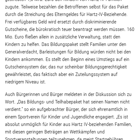
Wohnopoly
zugute. Teilweise bezahlen die Betroffenen selbst für das Paket
durch die Streichung des Elterngeldes für Hartz-IV-Beziehende.
Frei verfügbares Geld wird ersetzt durch diskriminierende
Das Buch
Gutscheine, die bürokratisch teuer beantragt werden müssen. 160
Mio. Euro fließen allein in zusätzliche Verwaltung, statt den
Leseprobe
Kindern zu helfen. Das Bildungspaket stellt Familien unter den
Generalverdacht, Barleistungen für Bildung würden nicht bei den
Kindern ankommen. Es stellt den Beginn eines Umstiegs auf ein
Pressestimmen
Gutscheinsystem dar, das nur scheinbar Bildungsgerechtigkeit
gewährleistet, das faktisch aber ein Zuteilungssystem auf
Bestellen
niedrigem Niveau ist.
Auch Bürgerinnen und Bürger meldeten in der Diskussion sich zu
Wort. „Das Bildungs- und Teilhabepaket hat seinen Namen nicht
verdient.“ so ein aufgebrachter Bürger, der sich ehrenamtlich in
einem Sportverein für Kinder und Jugendliche engagiert. „Es ist
absolut unmöglich für Kinder aus Hartz IV-beziehenden Familien,
mit diesen geringen Beträgen an Wettkämpfen und
Sportveranstaltungen teilzunehmen, da meist Startgebühren