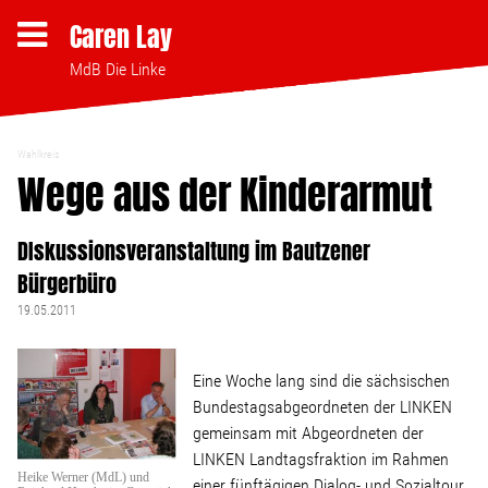
Caren Lay
MdB Die Linke
Wahlkreis
Themen
Wege aus der Kinderarmut
DIskussionsveranstaltung im Bautzener
Bezahlbares Wohnen
Bürgerbüro
Clubsterben stoppen
19.05.2011
Strukturwandel
Eine Woche lang sind die sächsischen
Bundestagsabgeordneten der LINKEN
Bodenpolitik
gemeinsam mit Abgeordneten der
LINKEN Landtagsfraktion im Rahmen
Heike Werner (MdL) und
einer fünftägigen Dialog- und Sozialtour