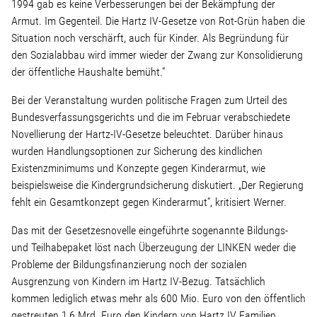
1994 gab es keine Verbesserungen bei der Bekämpfung der
Armut. Im Gegenteil. Die Hartz IV-Gesetze von Rot-Grün haben die
Stellenangebot
Situation noch verschärft, auch für Kinder. Als Begründung für
den Sozialabbau wird immer wieder der Zwang zur Konsolidierung
der öffentliche Haushalte bemüht.“
Kontakt
Bei der Veranstaltung wurden politische Fragen zum Urteil des
Team
Bundesverfassungsgerichts und die im Februar verabschiedete
Novellierung der Hartz-IV-Gesetze beleuchtet. Darüber hinaus
wurden Handlungsoptionen zur Sicherung des kindlichen
Transparenz
Existenzminimums und Konzepte gegen Kinderarmut, wie
beispielsweise die Kindergrundsicherung diskutiert. „Der Regierung
Mediathek
fehlt ein Gesamtkonzept gegen Kinderarmut“, kritisiert Werner.
Das mit der Gesetzesnovelle eingeführte sogenannte Bildungs-
Über mich
und Teilhabepaket löst nach Überzeugung der LINKEN weder die
Probleme der Bildungsfinanzierung noch der sozialen
Ausgrenzung von Kindern im Hartz IV-Bezug. Tatsächlich
Lebenslauf
kommen lediglich etwas mehr als 600 Mio. Euro von den öffentlich
gestreuten 1,6 Mrd. Euro den Kindern von Hartz IV Familien