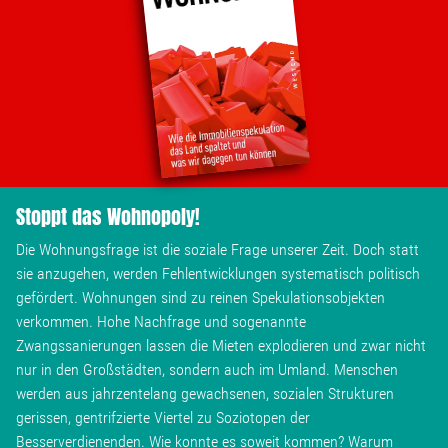
Stoppt das Wohnopoly!
Die Wohnungsfrage ist die soziale Frage unserer Zeit. Doch statt
sie anzugehen, werden Fehlentwicklungen systematisch politisch
gefördert. Wohnungen sind zu reinen Spekulationsobjekten
verkommen. Hohe Nachfrage und sogenannte
Zwangssanierungen lassen die Mieten explodieren und zwar nicht
nur in den Großstädten, sondern auch im Umland. Menschen
werden aus jahrzentelang gewachsenen, sozialen Strukturen
gerissen, gentrifzierte Viertel zu Soziotopen der
Besserverdienenden. Wie konnte es soweit kommen? Warum