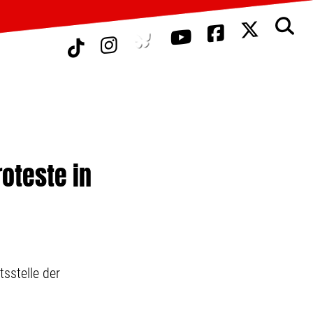
roteste in
sstelle der