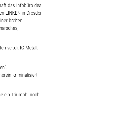
haft das Infobüro des
chen LINKEN in Dresden
iner breiten
fmarsches,
 ver.di, IG Metall,
en“.
rein kriminalisiert,
ne ein Triumph, noch