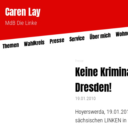
Caren Lay
MdB Die Linke
Wohn
Über mich
Service
Presse
Wahlkreis
Themen
Presse
Keine Krimina
Dresden!
19.01.2010
Hoyerswerda, 19.01.201
sächsischen LINKEN in 