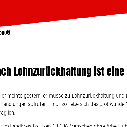
opoly
ch Lohnzurückhaltung ist eine
sler meinte gestern, er müsse zu Lohnzurückhaltung und
handlungen aufrufen – nur so ließe sich das „Jobwunder“ 
räglich.
uar im Landkreis Bautzen 18.636 Menschen ohne Arbeit, ü