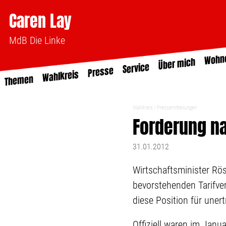
Caren Lay
MdB Die Linke
Wohn
Über mich
Service
Presse
Wahlkreis
Themen
Wahlkreis
Pressemitteilungen
Forderung na
31.01.2012
Wirtschaftsminister Rö
bevorstehenden Tarifver
diese Position für unert
Offiziell waren im Jan