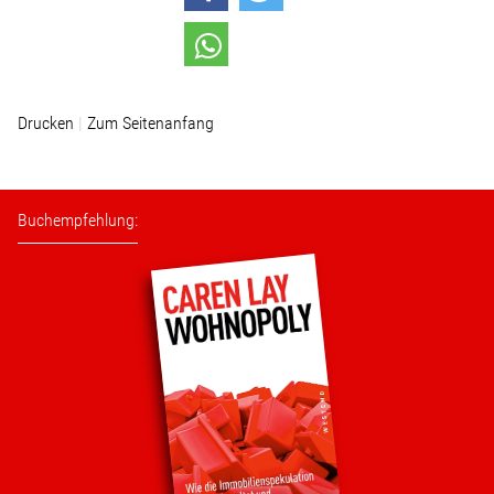
Stellenangebot
Kontakt
Drucken
Zum Seitenanfang
Team
Buchempfehlung:
Transparenz
Mediathek
Über mich
Lebenslauf