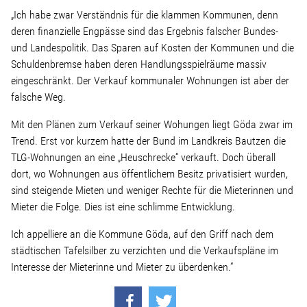
Linke Zukunftsdebatte
„Ich habe zwar Verständnis für die klammen Kommunen, denn
deren finanzielle Engpässe sind das Ergebnis falscher Bundes-
Sonstiges
und Landespolitik. Das Sparen auf Kosten der Kommunen und die
Schuldenbremse haben deren Handlungsspielräume massiv
Wahlkreis
eingeschränkt. Der Verkauf kommunaler Wohnungen ist aber der
falsche Weg.
Mit den Plänen zum Verkauf seiner Wohungen liegt Göda zwar im
Pressemitteilungen
Trend. Erst vor kurzem hatte der Bund im Landkreis Bautzen die
TLG-Wohnungen an eine „Heuschrecke“ verkauft. Doch überall
Presse
dort, wo Wohnungen aus öffentlichem Besitz privatisiert wurden,
sind steigende Mieten und weniger Rechte für die Mieterinnen und
Mieter die Folge. Dies ist eine schlimme Entwicklung.
Pressebilder
Ich appelliere an die Kommune Göda, auf den Griff nach dem
städtischen Tafelsilber zu verzichten und die Verkaufspläne im
Service
Interesse der Mieterinne und Mieter zu überdenken.“
Termine