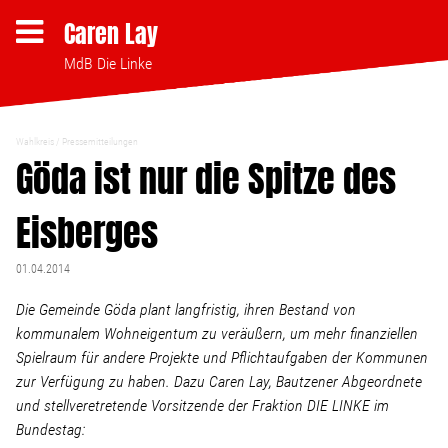
Caren Lay
MdB Die Linke
Wahlkreis
Pressemitteilungen
Themen
Göda ist nur die Spitze des
Eisberges
Bezahlbares Wohnen
01.04.2014
Clubsterben stoppen
Die Gemeinde Göda plant langfristig, ihren Bestand von
kommunalem Wohneigentum zu veräußern, um mehr finanziellen
Strukturwandel
Spielraum für andere Projekte und Pflichtaufgaben der Kommunen
zur Verfügung zu haben. Dazu Caren Lay, Bautzener Abgeordnete
Bodenpolitik
und stellveretretende Vorsitzende der Fraktion DIE LINKE im
Bundestag: