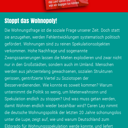
Wohnopoly
Stoppt das Wohnopoly!
Das Buch
Die Wohnungsfrage ist die soziale Frage unserer Zeit. Doch statt
sie anzugehen, werden Fehlentwicklungen systematisch politisch
Leseprobe
gefördert. Wohnungen sind zu reinen Spekulationsobjekten
verkommen. Hohe Nachfrage und sogenannte
Pressestimmen
Zwangssanierungen lassen die Mieten explodieren und zwar nicht
nur in den Großstädten, sondern auch im Umland. Menschen
werden aus jahrzentelang gewachsenen, sozialen Strukturen
Bestellen
gerissen, gentrifzierte Viertel zu Soziotopen der
Besserverdienenden. Wie konnte es soweit kommen? Warum
unternimmt die Politik so wenig, um Mietenwahnsinn und
Spekulation endlich zu stoppen? Und was muss getan werden,
damit Wohnen endlich wieder bezahlbar wird? Caren Lay nimmt
die deutsche Wohnungspolitik der letzten 20 Jahre schonungslos
unter die Lupe, zeigt auf, wie und warum Deutschland zum
Eldorado für Wohnungsspekulation werde konnte, und liefert