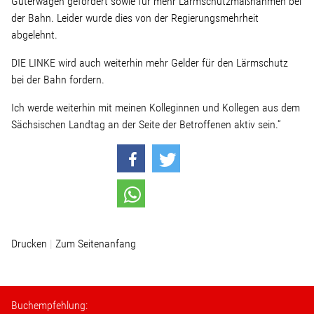
Güterwagen gefordert sowie für mehr Lärmschutzmaßnahmen bei
der Bahn. Leider wurde dies von der Regierungsmehrheit
Stellenangebot
abgelehnt.
DIE LINKE wird auch weiterhin mehr Gelder für den Lärmschutz
Kontakt
bei der Bahn fordern.
Ich werde weiterhin mit meinen Kolleginnen und Kollegen aus dem
Team
Sächsischen Landtag an der Seite der Betroffenen aktiv sein.“
Transparenz
Mediathek
Über mich
Drucken
Zum Seitenanfang
Lebenslauf
Buchempfehlung: