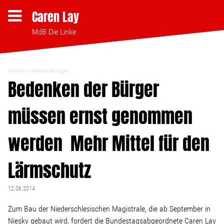
Caren Lay
MdB Die Linke
Wahlkreis
Pressemitteilungen
Themen
Bedenken der Bürger
müssen ernst genommen
Bezahlbares Wohnen
werden  Mehr Mittel für den
Clubsterben stoppen
Lärmschutz
Strukturwandel
12.06.2014
Bodenpolitik
Zum Bau der Niederschlesischen Magistrale, die ab September in
Niesky gebaut wird, fordert die Bundestagsabgeordnete Caren Lay