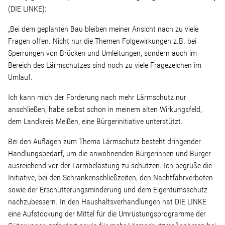
Linke Zukunftsdebatte
(DIE LINKE):
„Bei dem geplanten Bau bleiben meiner Ansicht nach zu viele
Sonstiges
Fragen offen. Nicht nur die Themen Folgewirkungen z.B. bei
Sperrungen von Brücken und Umleitungen, sondern auch im
Wahlkreis
Bereich des Lärmschutzes sind noch zu viele Fragezeichen im
Umlauf.
Pressemitteilungen
Ich kann mich der Forderung nach mehr Lärmschutz nur
anschließen, habe selbst schon in meinem alten Wirkungsfeld,
dem Landkreis Meißen, eine Bürgerinitiative unterstützt.
Presse
Bei den Auflagen zum Thema Lärmschutz besteht dringender
Handlungsbedarf, um die anwohnenden Bürgerinnen und Bürger
Pressebilder
ausreichend vor der Lärmbelastung zu schützen. Ich begrüße die
Initiative, bei den Schrankenschließzeiten, den Nachtfahrverboten
Service
sowie der Erschütterungsminderung und dem Eigentumsschutz
nachzubessern. In den Haushaltsverhandlungen hat DIE LINKE
eine Aufstockung der Mittel für die Umrüstungsprogramme der
Termine