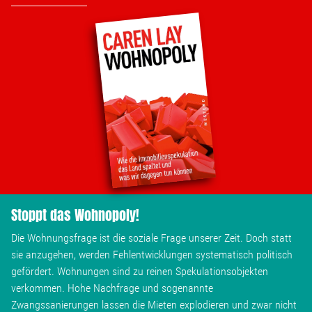
Wohnopoly
Das Buch
Leseprobe
Pressestimmen
Bestellen
Stoppt das Wohnopoly!
Die Wohnungsfrage ist die soziale Frage unserer Zeit. Doch statt
sie anzugehen, werden Fehlentwicklungen systematisch politisch
gefördert. Wohnungen sind zu reinen Spekulationsobjekten
verkommen. Hohe Nachfrage und sogenannte
Zwangssanierungen lassen die Mieten explodieren und zwar nicht